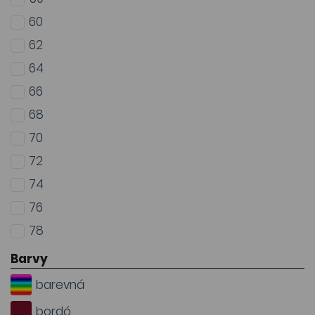
60
62
64
66
68
70
72
74
76
78
Barvy
barevná
bordó