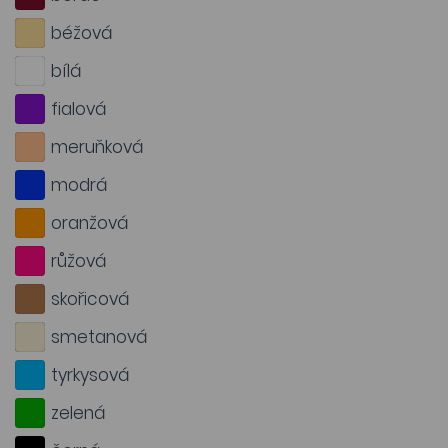
béžová
bílá
fialová
meruňková
modrá
oranžová
růžová
skořicová
smetanová
tyrkysová
zelená