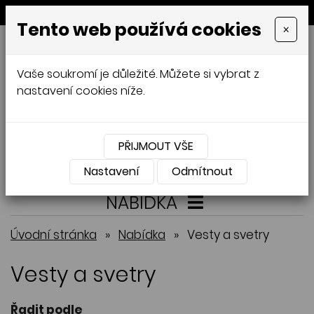
MENU
Tento web používá cookies
×
GALAMODA-XXL
Vaše soukromí je důležité. Můžete si vybrat z
Jana Mládková
nastavení cookies níže.
AUTORSKÉ ŠITÍ, DÁMSKÉ VELIKOSTI
XXL,
ČESKÁ VÝROBA
PŘIJMOUT VŠE
Přihlásit
Košík
0
0 Kč
Nastavení
Odmítnout
NABÍDKA
Úvodní stránka
»
Nabídka
»
Vesty a svetry
Vesty a svetry
Řadit podle