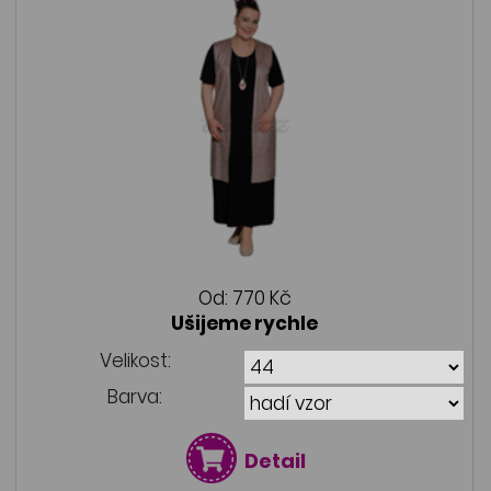
Od:
770 Kč
Ušijeme rychle
Velikost:
Barva:
Detail