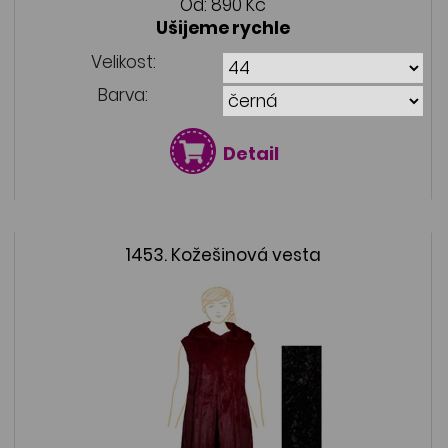
Od:
890 Kč
Ušijeme rychle
Velikost:
Barva:
Detail
1453. Kožešinová vesta