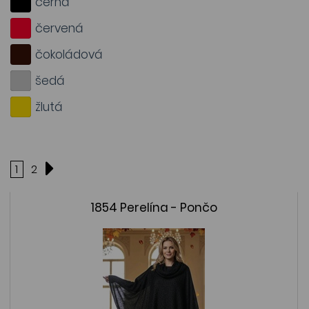
černá
červená
čokoládová
šedá
žlutá
1
2
1854 Perelína - Pončo