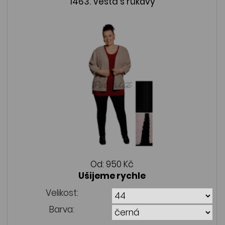
1463. Vesta s rukávy
Od:
950 Kč
Ušijeme rychle
Velikost:
Barva: