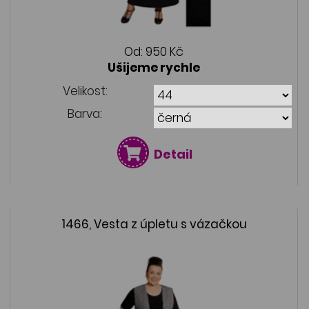
Od:
950 Kč
Ušijeme rychle
Velikost:
Barva:
Detail
1466, Vesta z úpletu s vázačkou