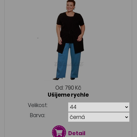
Od:
790 Kč
Ušijeme rychle
Velikost:
Barva:
Detail