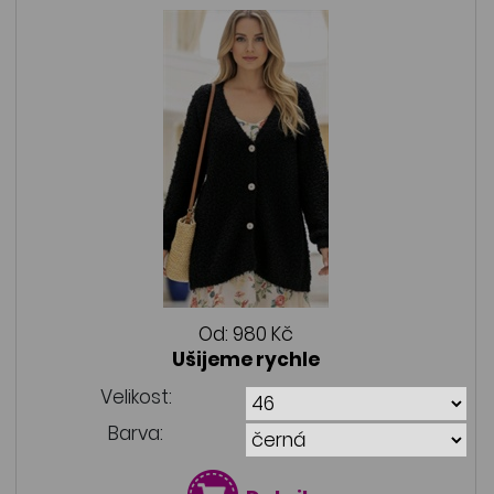
Od:
980 Kč
Ušijeme rychle
Velikost:
Barva: