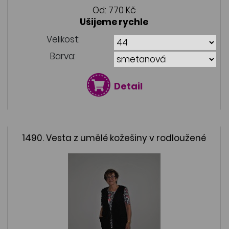
Od:
770 Kč
Ušijeme rychle
Velikost:
Barva:
Detail
1490. Vesta z umělé kožešiny v rodloužené
délce s kapsami