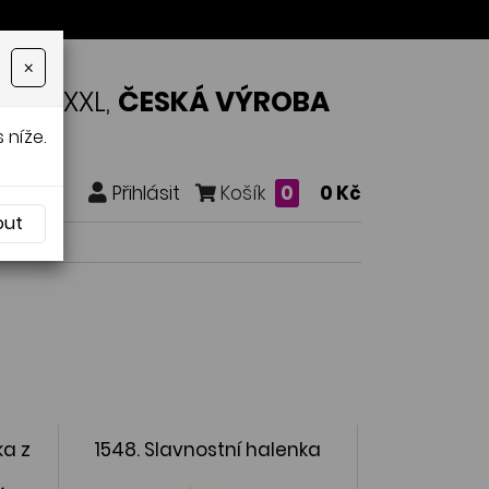
×
OSTI XXL,
ČESKÁ VÝROBA
 níže.
Přihlásit
Košík
0
0 Kč
out
ka z
1548. Slavnostní halenka