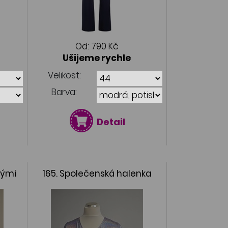
Od:
790 Kč
Ušijeme rychle
Velikost:
Barva:
Detail
vými
165. Společenská halenka