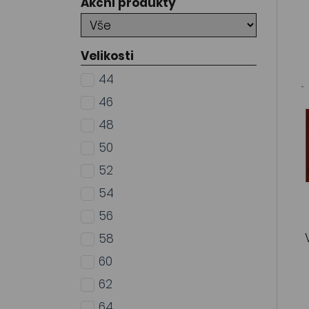
Akční produkty
Velikosti
44
46
48
50
52
54
56
58
60
62
64