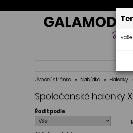
GALAMODA-
Ten
Jana 
Vaše 
Úvodní stránka
»
Nabídka
»
Halenky
Společenské halenky X
Řadit podle
1