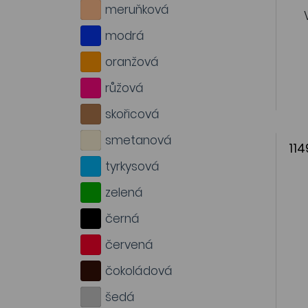
meruňková
modrá
oranžová
růžová
skořicová
smetanová
114
tyrkysová
zelená
černá
červená
čokoládová
šedá