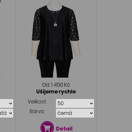
Od:
1 450 Kč
Ušijeme rychle
Velikost:
Barva:
Detail