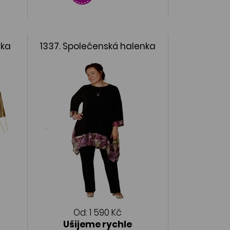
nka
1337. Společenská halenka
Od:
1 590 Kč
Ušijeme rychle