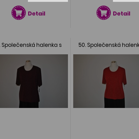
Detail
Detail
. Společenská halenka s
50. Společenská halen
lurexem
lurexem