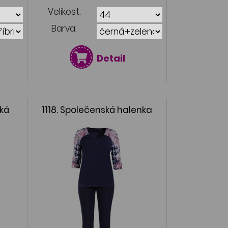
Velikost:
Barva:
Detail
ská
1118. Společenská halenka