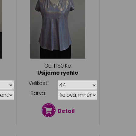
Od:
1 150 Kč
Ušijeme rychle
Velikost:
Barva:
Detail