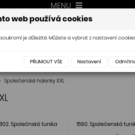
MENU
XXL
to web používá cookies
AUTORSKÉ ŠITÍ, DÁMSKÉ VELIK
Mládková
soukromí je důležité. Můžete si vybrat z nastavení cookies
PŘIJMOUT VŠE
Nastavení
Odmítn
NABÍDKA
»
Společenské halenky XXL
XL
802. Společnská tunika
1560. Společenská tuni
lurexu