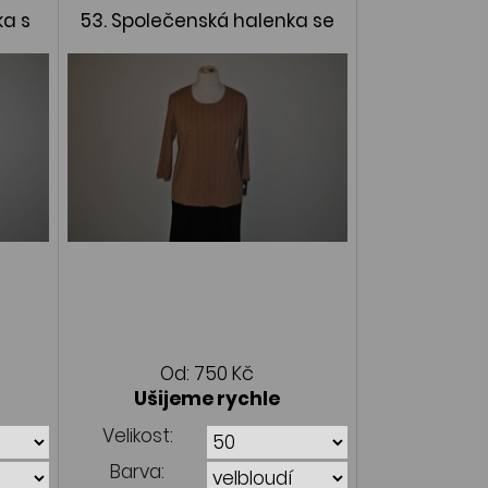
ka s
53. Společenská halenka se
třpitem
Od:
750 Kč
Ušijeme rychle
Velikost:
Barva: