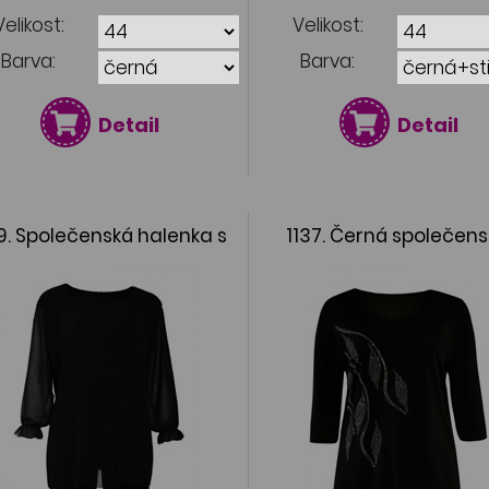
Velikost:
Velikost:
Barva:
Barva:
Detail
Detail
9. Společenská halenka s
1137. Černá společen
plysé
halenka