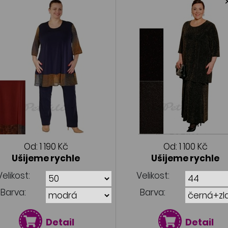
Od:
1 190 Kč
Od:
1 100 Kč
Ušijeme rychle
Ušijeme rychle
Velikost:
Velikost:
Barva:
Barva:
Detail
Detail