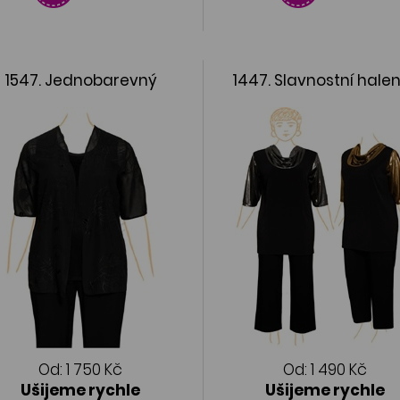
1547. Jednobarevný
1447. Slavnostní hale
dvojkomplet
Od:
1 750 Kč
Od:
1 490 Kč
Ušijeme rychle
Ušijeme rychle