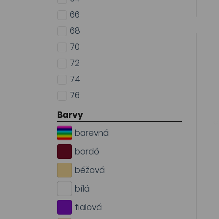
66
68
70
72
74
76
Barvy
barevná
bordó
béžová
bílá
fialová