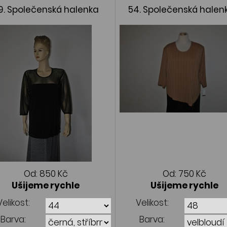
9. Společenská halenka
54. Společenská halen
cípem
Od:
850 Kč
Od:
750 Kč
Ušijeme rychle
Ušijeme rychle
Velikost:
Velikost:
Barva:
Barva: