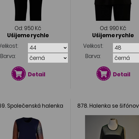
Od:
950 Kč
Od:
990 Kč
Ušijeme rychle
Ušijeme rychle
Velikost:
Velikost:
Barva:
Barva:
Detail
Detail
69. Společenská halenka
878. Halenka se šifóno
rukávy