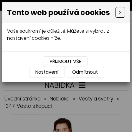
MENU
Tento web používá cookies
×
GALAMODA-XXL
Vaše soukromí je důležité. Můžete si vybrat z
Jana Mládková
nastavení cookies níže.
AUTORSKÉ ŠITÍ, DÁMSKÉ VELIKOSTI
XXL,
ČESKÁ VÝROBA
PŘIJMOUT VŠE
Přihlásit
Košík
0
0 Kč
Nastavení
Odmítnout
NABÍDKA
Úvodní stránka
»
Nabídka
»
Vesty a svetry
»
1347. Vesta s kapucí