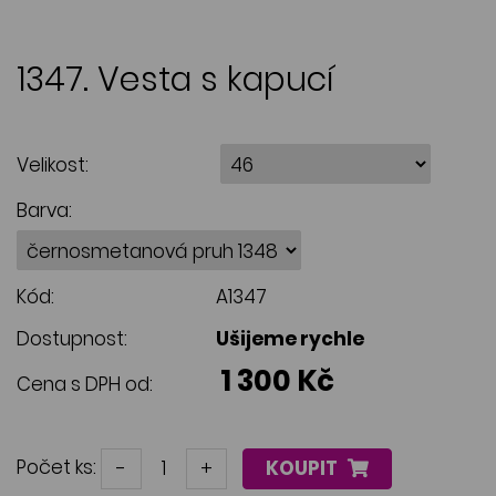
1347. Vesta s kapucí
Velikost:
Barva:
Kód:
A1347
Dostupnost:
Ušijeme rychle
1 300 Kč
Cena s DPH od:
Počet ks:
-
+
KOUPIT