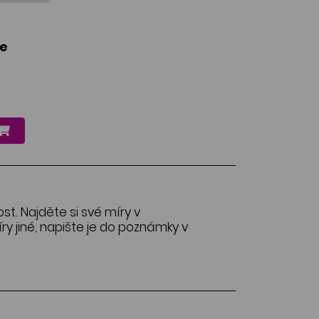
le
ost. Najděte si své míry v
y jiné, napište je do poznámky v