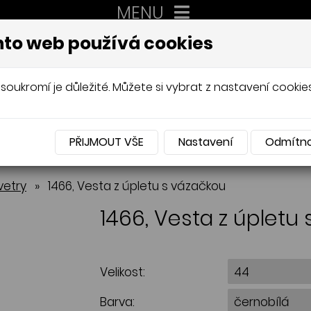
MENU
XXL
to web používá cookies
AUTORSKÉ ŠITÍ, DÁMSKÉ VELIK
Mládková
soukromí je důležité. Můžete si vybrat z nastavení cookies
PŘIJMOUT VŠE
Nastavení
Odmítn
NABÍDKA
vetry
»
1466, Vesta z úpletu s vázačkou
1466, Vesta z úpletu
Velikost:
Barva: