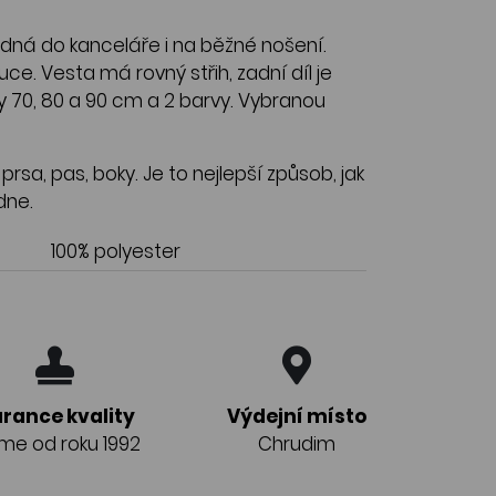
ná do kanceláře i na běžné nošení.
uce. Vesta má rovný střih, zadní díl je
y 70, 80 a 90 cm a 2 barvy. Vybranou
rsa, pas, boky. Je to nejlepší způsob, jak
dne.
100% polyester
rance kvality
Výdejní místo
eme od roku 1992
Chrudim