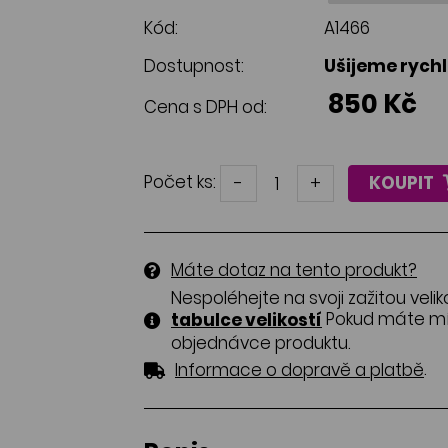
Kód:
A1466
Dostupnost:
Ušijeme rych
850 Kč
Cena s DPH od:
Počet ks:
-
+
KOUPIT
Máte dotaz na tento produkt?
Nespoléhejte na svoji zažitou velik
Pokud máte mír
tabulce velikostí
objednávce produktu.
.
Informace o dopravě a platbě