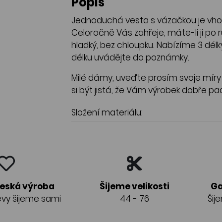
Popis
Jednoduchá vesta s vázačkou je vhod
Celoročně Vás zahřeje, máte-li ji po r
hladký, bez chloupku. Nabízíme 3 délk
délku uvádějte do poznámky.
Milé dámy, uveďte prosím svoje míry p
si být jistá, že Vám výrobek dobře pa
Složení materiálu:
česká výroba
Šijeme velikosti
Ga
vy šijeme sami
44 - 76
Šij