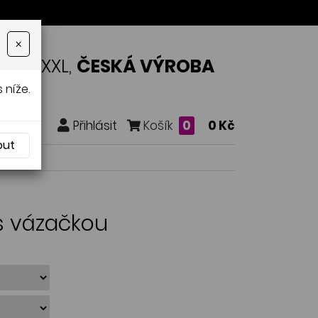
×
OSTI XXL,
ČESKÁ VÝROBA
 níže.
Přihlásit
Košík
0
0 Kč
out
 s vázačkou