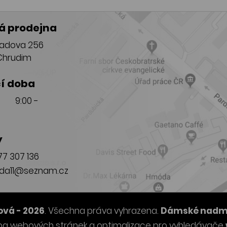
 prodejna
adova 256
Chrudim
í doba
T 9:00 -
y
7 307 136
da11@seznam.cz
vá - 2026
. Všechna práva vyhrazena.
Dámské nadměr
ba webových stránek
a
optimalizace pro vyhledávače