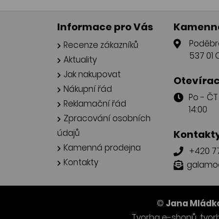
Informace pro Vás
Kamenná
Poděbr
Recenze zákazníků
537 01 
Aktuality
Jak nakupovat
Otevírac
Nákupní řád
Po - Č
Reklamační řád
14:00
Zpracování osobních
údajů
Kontakt
Kamenná prodejna
+420 77
Kontakty
galamo
©
Jana Mládko
Tvorba e-shopů
,
tvor