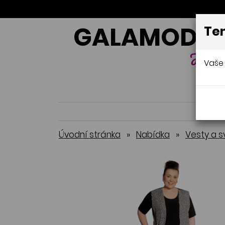
GALAMODA-
Ten
Jana 
Vaše 
Úvodní stránka
»
Nabídka
»
Vesty a s