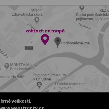
zobrazit na mapě
né velikosti.
www.webstranky.cz