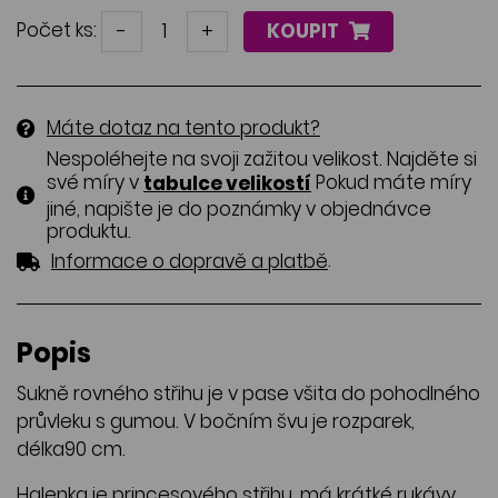
Počet ks:
-
+
KOUPIT
Máte dotaz na tento produkt?
Nespoléhejte na svoji zažitou velikost. Najděte si
své míry v
Pokud máte míry
tabulce velikostí
jiné, napište je do poznámky v objednávce
produktu.
.
Informace o dopravě a platbě
Popis
Sukně rovného střihu je v pase všita do pohodlného
průvleku s gumou. V bočním švu je rozparek,
délka90 cm.
Halenka je princesového střihu, má krátké rukávy,