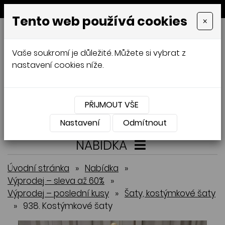
MENU
Tento web používá cookies
×
GALAMODA-XXL
Vaše soukromí je důležité. Můžete si vybrat z
Jana Mládková
nastavení cookies níže.
AUTORSKÉ ŠITÍ, DÁMSKÉ VELIKOSTI
XXL,
ČESKÁ VÝROBA
PŘIJMOUT VŠE
Přihlásit
Košík
0
0 Kč
Nastavení
Odmítnout
NABÍDKA
Úvodní stránka
»
Nabídka
»
Výprodej – sleva až 60%
»
Výprodej – poslední kusy
»
Šaty, kostýmkové šaty
»
938. Kostýmkové šaty