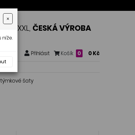
×
OSTI XXL,
ČESKÁ VÝROBA
 níže.
Přihlásit
Košík
0
0 Kč
out
stýmkové šaty