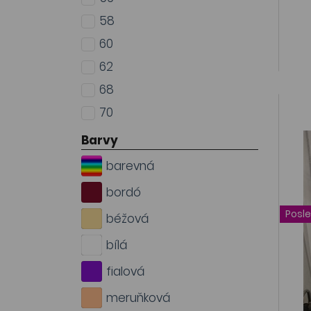
58
60
62
68
70
Barvy
barevná
bordó
Posle
béžová
bílá
fialová
meruňková