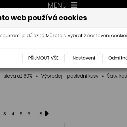
MENU
XXL
to web používá cookies
AUTORSKÉ ŠITÍ, DÁMSKÉ VELIK
Mládková
soukromí je důležité. Můžete si vybrat z nastavení cookies
PŘIJMOUT VŠE
Nastavení
Odmítn
NABÍDKA
– sleva až 60%
»
Výprodej – poslední kusy
»
Šaty, ko
...
3
4
5
6
8