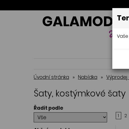
GALAMODA-
Ten
Jana 
Vaše 
Úvodní stránka
»
Nabídka
»
Výprodej 
Šaty, kostýmkové šaty
Řadit podle
1
2