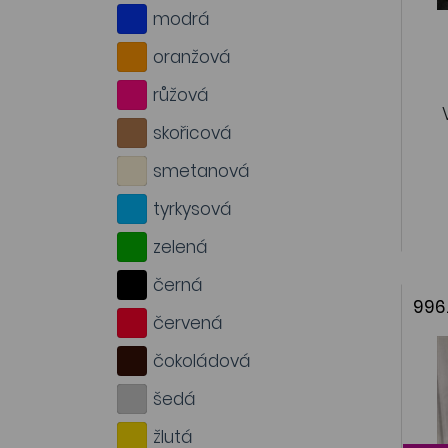
modrá
oranžová
růžová
skořicová
smetanová
tyrkysová
zelená
černá
996
červená
čokoládová
šedá
žlutá