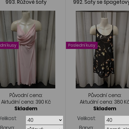
993. Růžové šaty
992. Šaty se špagetov
ramínky
dní kusy
Poslední kusy
Původní cena:
Původní cena:
Aktuální cena:
390 Kč
Aktuální cena:
380 K
Skladem
Skladem
Velikost:
Velikost:
Barva:
Barva: