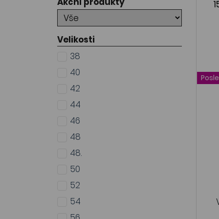
Akční produkty
1
Velikosti
38
40
Posle
42
44
46
48
48.
50
52
54
56