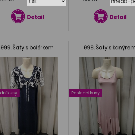
Detail
Detail
999. Šaty s bolérkem
998. Šaty s kanýre
dní kusy
Poslední kusy