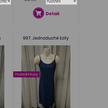
Detail
m
997. Jednoduché šaty
Poslední kusy