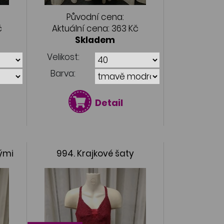
Původní cena:
č
Aktuální cena:
363 Kč
Skladem
Velikost:
Barva:
Detail
ými
994. Krajkové šaty