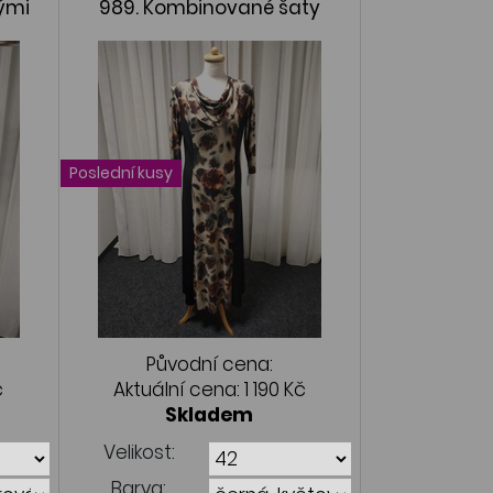
ými
989. Kombinované šaty
Poslední kusy
Původní cena:
č
Aktuální cena:
1 190 Kč
Skladem
Velikost:
Barva: