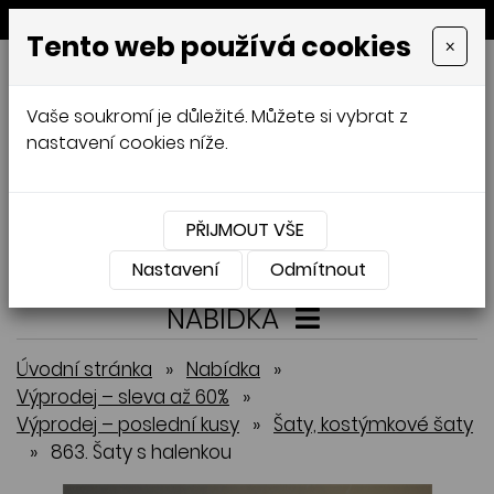
MENU
Tento web používá cookies
×
GALAMODA-XXL
Vaše soukromí je důležité. Můžete si vybrat z
Jana Mládková
nastavení cookies níže.
AUTORSKÉ ŠITÍ, DÁMSKÉ VELIKOSTI
XXL,
ČESKÁ VÝROBA
PŘIJMOUT VŠE
Přihlásit
Košík
0
0 Kč
Nastavení
Odmítnout
NABÍDKA
Úvodní stránka
»
Nabídka
»
Výprodej – sleva až 60%
»
Výprodej – poslední kusy
»
Šaty, kostýmkové šaty
»
863. Šaty s halenkou