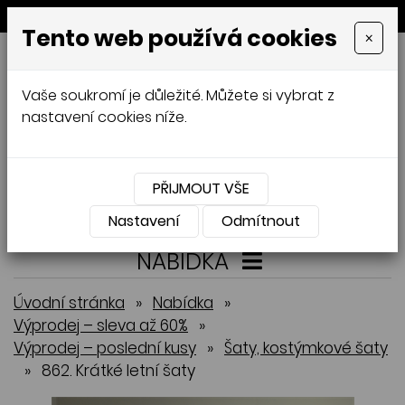
MENU
Tento web používá cookies
×
GALAMODA-XXL
Vaše soukromí je důležité. Můžete si vybrat z
Jana Mládková
nastavení cookies níže.
AUTORSKÉ ŠITÍ, DÁMSKÉ VELIKOSTI
XXL,
ČESKÁ VÝROBA
PŘIJMOUT VŠE
Přihlásit
Košík
0
0 Kč
Nastavení
Odmítnout
NABÍDKA
Úvodní stránka
»
Nabídka
»
Výprodej – sleva až 60%
»
Výprodej – poslední kusy
»
Šaty, kostýmkové šaty
»
862. Krátké letní šaty