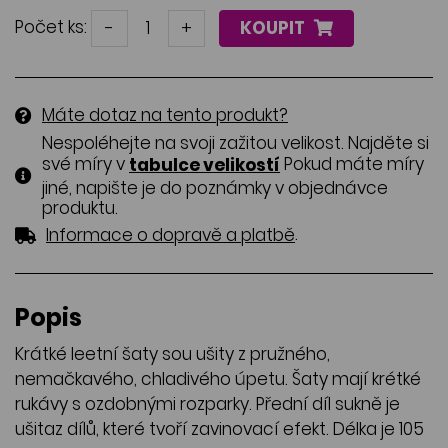
Počet ks:
-
+
KOUPIT
Máte dotaz na tento produkt?
Nespoléhejte na svoji zažitou velikost. Najděte si
své míry v
Pokud máte míry
tabulce velikostí
jiné, napište je do poznámky v objednávce
produktu.
.
Informace o dopravě a platbě
Popis
Krátké leetní šaty sou ušity z pružného,
nemačkavého, chladivého úpetu. Šaty mají krétké
rukávy s ozdobnými rozparky. Přední díl sukně je
ušitaz dílů, které tvoří zavinovací efekt. Délka je 105