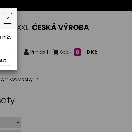
×
OSTI XXL,
ČESKÁ VÝROBA
 níže.
Přihlásit
Košík
0
0 Kč
out
stýmkové šaty
»
šaty