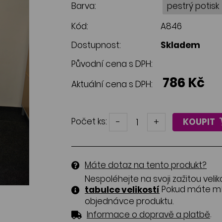
Barva:
Kód:
A846
Dostupnost:
Skladem
Původní cena s DPH:
786 Kč
Aktuální cena s DPH:
Počet ks:
-
+
KOUPIT
Máte dotaz na tento produkt?
Nespoléhejte na svoji zažitou velik
Pokud máte mír
tabulce velikostí
objednávce produktu.
.
Informace o dopravě a platbě