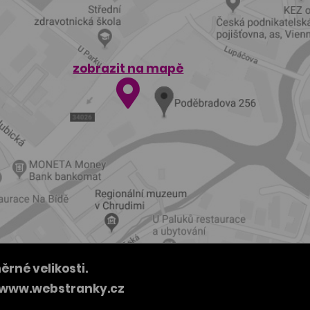
zobrazit na mapě
né velikosti.
www.webstranky.cz