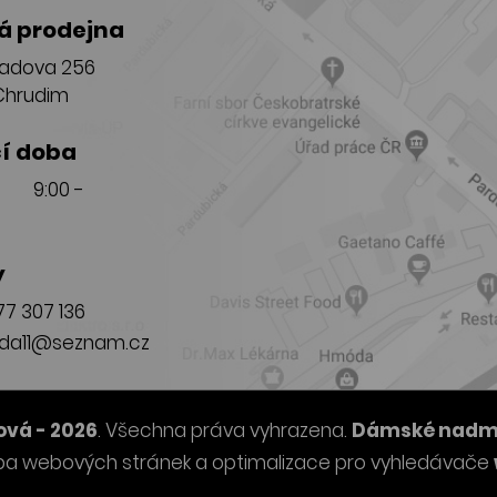
 prodejna
adova 256
Chrudim
í doba
T 9:00 -
y
7 307 136
da11@seznam.cz
vá - 2026
. Všechna práva vyhrazena.
Dámské nadměr
ba webových stránek
a
optimalizace pro vyhledávače