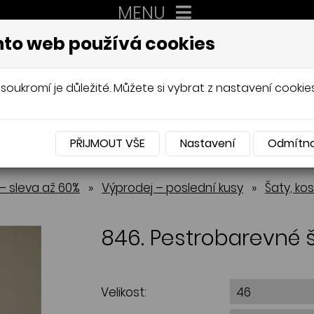
MENU
XXL
to web používá cookies
AUTORSKÉ ŠITÍ, DÁMSKÉ VELIK
Mládková
soukromí je důležité. Můžete si vybrat z nastavení cookies
PŘIJMOUT VŠE
Nastavení
Odmítn
NABÍDKA
– sleva až 60%
»
Výprodej – poslední kusy
»
Šaty, ko
846. Pestrobarevné 
Velikost: