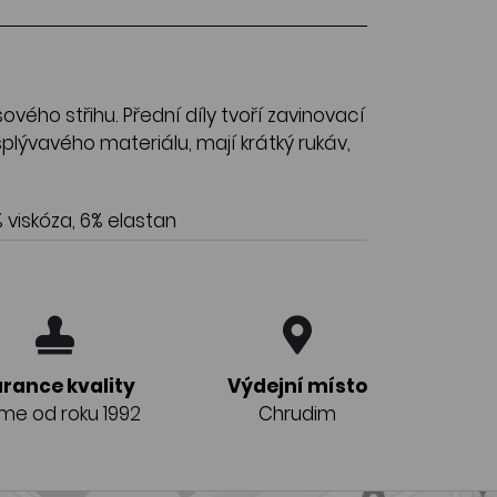
ového střihu. Přední díly tvoří zavinovací
 splývavého materiálu, mají krátký rukáv,
 viskóza, 6% elastan
rance kvality
Výdejní místo
eme od roku 1992
Chrudim