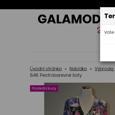
GALAMODA-
Ten
Jana 
Vaše 
Úvodní stránka
»
Nabídka
»
Výprodej 
846. Pestrobarevné šaty
Poslední kusy