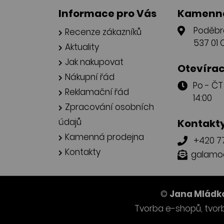
Informace pro Vás
Kamenná
Poděbr
Recenze zákazníků
537 01 
Aktuality
Jak nakupovat
Otevírac
Nákupní řád
Po - Č
Reklamační řád
14:00
Zpracování osobních
údajů
Kontakt
Kamenná prodejna
+420 77
Kontakty
galamo
©
Jana Mládko
Tvorba e-shopů
,
tvor