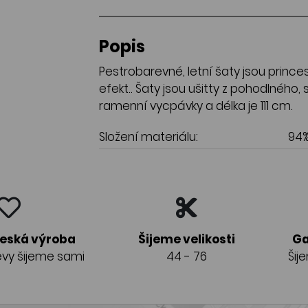
Popis
Pestrobarevné, letní šaty jsou princes
efekt.. Šaty jsou ušitty z pohodlného,
ramenní vycpávky a délka je 111 cm.
Složení materiálu:
94%
česká výroba
Šijeme velikosti
Ga
vy šijeme sami
44 - 76
Šij