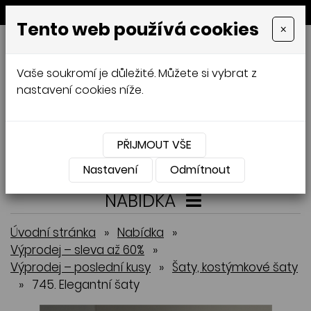
MENU
Tento web používá cookies
×
GALAMODA-XXL
Vaše soukromí je důležité. Můžete si vybrat z
Jana Mládková
nastavení cookies níže.
AUTORSKÉ ŠITÍ, DÁMSKÉ VELIKOSTI
XXL,
ČESKÁ VÝROBA
PŘIJMOUT VŠE
Přihlásit
Košík
0
0 Kč
Nastavení
Odmítnout
NABÍDKA
Úvodní stránka
»
Nabídka
»
Výprodej – sleva až 60%
»
Výprodej – poslední kusy
»
Šaty, kostýmkové šaty
»
745. Elegantní šaty