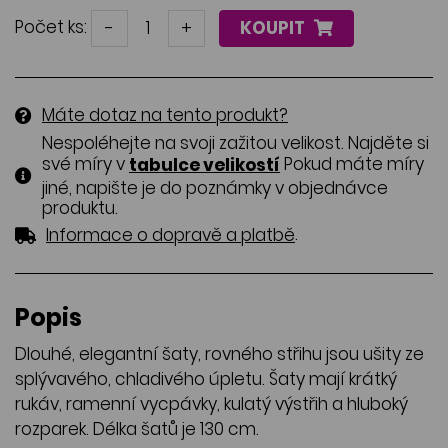
Počet ks:
-
+
KOUPIT
Máte dotaz na tento produkt?
Nespoléhejte na svoji zažitou velikost. Najděte si
své míry v
Pokud máte míry
tabulce velikostí
jiné, napište je do poznámky v objednávce
produktu.
.
Informace o dopravě a platbě
Popis
Dlouhé, elegantní šaty, rovného střihu jsou ušity ze
splývavého, chladivého úpletu. Šaty mají krátký
rukáv, ramenní vycpávky, kulatý výstřih a hluboký
rozparek. Délka šatů je 130 cm.