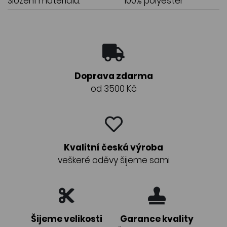
Složení materiálu:
100% polyester
Doprava zdarma
od 3500 Kč
Kvalitní česká výroba
veškeré oděvy šijeme sami
Šijeme velikosti
Garance kvality