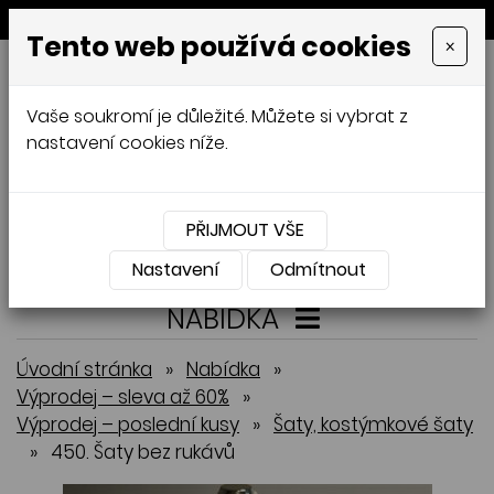
MENU
Tento web používá cookies
×
GALAMODA-XXL
Vaše soukromí je důležité. Můžete si vybrat z
Jana Mládková
nastavení cookies níže.
AUTORSKÉ ŠITÍ, DÁMSKÉ VELIKOSTI
XXL,
ČESKÁ VÝROBA
PŘIJMOUT VŠE
Přihlásit
Košík
0
0 Kč
Nastavení
Odmítnout
NABÍDKA
Úvodní stránka
»
Nabídka
»
Výprodej – sleva až 60%
»
Výprodej – poslední kusy
»
Šaty, kostýmkové šaty
»
450. Šaty bez rukávů