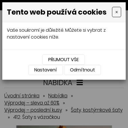
MENU
Tento web používá cookies
×
GALAMODA-XXL
Vaše soukromí je důležité. Můžete si vybrat z
Jana Mládková
nastavení cookies níže.
AUTORSKÉ ŠITÍ, DÁMSKÉ VELIKOSTI
XXL,
ČESKÁ VÝROBA
PŘIJMOUT VŠE
Přihlásit
Košík
0
0 Kč
Nastavení
Odmítnout
NABÍDKA
Úvodní stránka
»
Nabídka
»
Výprodej – sleva až 60%
»
Výprodej – poslední kusy
»
Šaty, kostýmkové šaty
»
412. Šaty s vázačkou