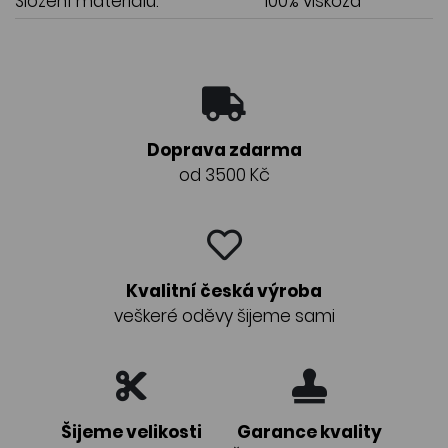
Složení materiálu:
100% viskóza
Doprava zdarma
od 3500 Kč
Kvalitní česká výroba
veškeré oděvy šijeme sami
Šijeme velikosti
Garance kvality