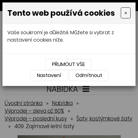
MENU
Tento web používá cookies
×
GALAMODA-XXL
Vaše soukromí je důležité. Můžete si vybrat z
Jana Mládková
nastavení cookies níže.
AUTORSKÉ ŠITÍ, DÁMSKÉ VELIKOSTI
XXL,
ČESKÁ VÝROBA
PŘIJMOUT VŠE
Přihlásit
Košík
0
0 Kč
Nastavení
Odmítnout
NABÍDKA
Úvodní stránka
»
Nabídka
»
Výprodej – sleva až 60%
»
Výprodej – poslední kusy
»
Šaty, kostýmkové šaty
»
409. Zajímavé letní šaty