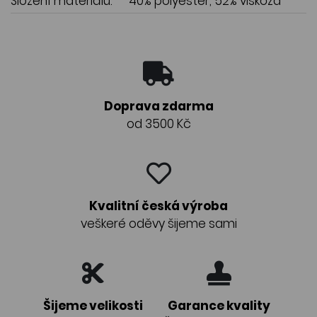
Složení materiálu:
40% polyester, 52% viskóza
Doprava zdarma
od 3500 Kč
Kvalitní česká výroba
veškeré oděvy šijeme sami
Šijeme velikosti
Garance kvality