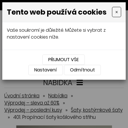
MENU
Tento web používá cookies
×
GALAMODA-XXL
Vaše soukromí je důležité. Můžete si vybrat z
Jana Mládková
nastavení cookies níže.
AUTORSKÉ ŠITÍ, DÁMSKÉ VELIKOSTI
XXL,
ČESKÁ VÝROBA
PŘIJMOUT VŠE
Přihlásit
Košík
0
0 Kč
Nastavení
Odmítnout
NABÍDKA
Úvodní stránka
»
Nabídka
»
Výprodej – sleva až 60%
»
Výprodej – poslední kusy
»
Šaty, kostýmkové šaty
»
401. Propínací šaty košilového střihu