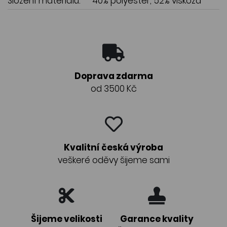
Složení materiálu:
40% polyester, 52% viskóza
Doprava zdarma
od 3500 Kč
Kvalitní česká výroba
veškeré oděvy šijeme sami
Šijeme velikosti
Garance kvality