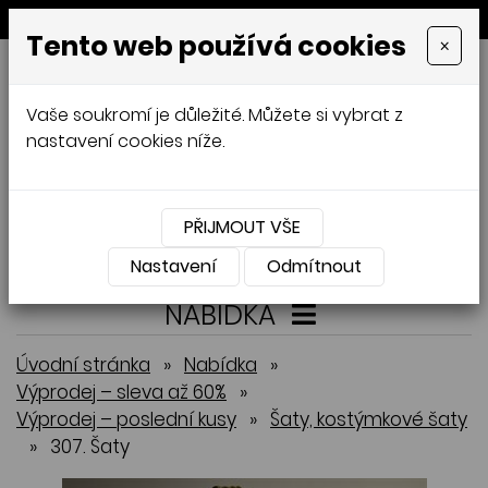
MENU
Tento web používá cookies
×
GALAMODA-XXL
Vaše soukromí je důležité. Můžete si vybrat z
Jana Mládková
nastavení cookies níže.
AUTORSKÉ ŠITÍ, DÁMSKÉ VELIKOSTI
XXL,
ČESKÁ VÝROBA
PŘIJMOUT VŠE
Přihlásit
Košík
0
0 Kč
Nastavení
Odmítnout
NABÍDKA
Úvodní stránka
»
Nabídka
»
Výprodej – sleva až 60%
»
Výprodej – poslední kusy
»
Šaty, kostýmkové šaty
»
307. Šaty