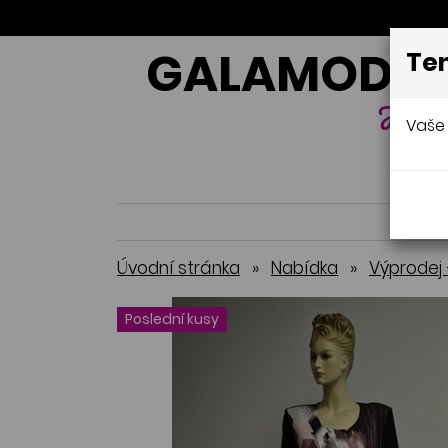
GALAMODA-
Ten
Jana 
Vaše 
Úvodní stránka
»
Nabídka
»
Výprodej 
Poslední kusy