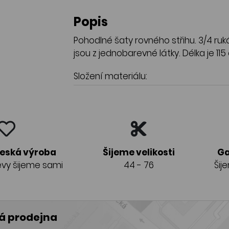
Popis
Pohodlné šaty rovného střihu. 3/4 ru
jsou z jednobarevné látky. Délka je 11
Složení materiálu:
česká výroba
Šijeme velikosti
Ga
vy šijeme sami
44 - 76
Šij
 prodejna