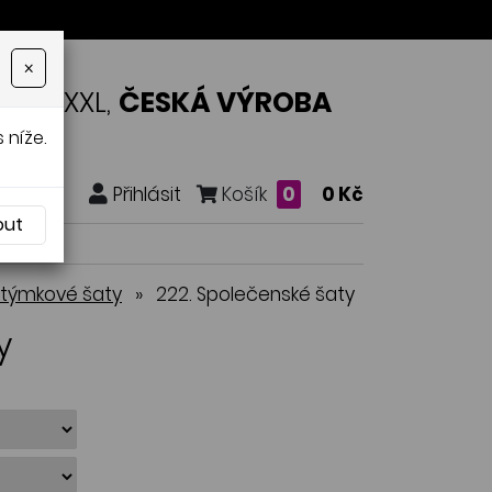
×
OSTI XXL,
ČESKÁ VÝROBA
 níže.
Přihlásit
Košík
0
0 Kč
out
stýmkové šaty
»
222. Společenské šaty
y