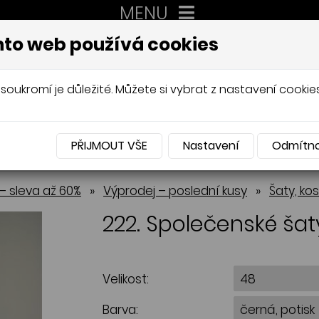
MENU
XXL
to web používá cookies
AUTORSKÉ ŠITÍ, DÁMSKÉ VELIK
Mládková
soukromí je důležité. Můžete si vybrat z nastavení cookies
PŘIJMOUT VŠE
Nastavení
Odmítn
NABÍDKA
– sleva až 60%
»
Výprodej – poslední kusy
»
Šaty, ko
222. Společenské šat
Velikost:
Barva: