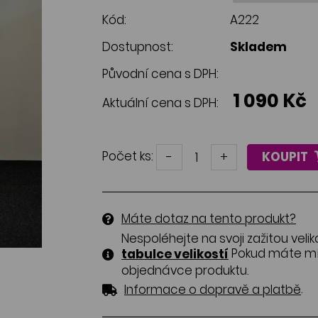
Kód:
A222
Dostupnost:
Skladem
Původní cena s DPH:
1 090 Kč
Aktuální cena s DPH:
Počet ks:
-
+
KOUPIT
Máte dotaz na tento produkt?
Nespoléhejte na svoji zažitou velik
Pokud máte mír
tabulce velikostí
objednávce produktu.
.
Informace o dopravě a platbě