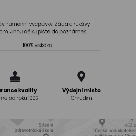
káv, ramenní vycpávky. Záda a rukávy
5 cm. Jinou délku pište do poznámek.
100% viskóza
rance kvality
Výdejní místo
eme od roku 1992
Chrudim