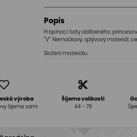
Popis
Propínací šaty oblíbeného, princesov
"V". Nemačkavý, splývavý materiál, ce
Složení materiálu:
česká výroba
Šijeme velikosti
Ga
vy šijeme sami
44 - 76
Šij