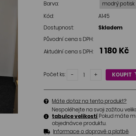
Barva:
Kód:
A145
Dostupnost:
Skladem
Původní cena s DPH:
1 180 Kč
Aktuální cena s DPH:
Počet ks:
-
+
KOUPIT
Máte dotaz na tento produkt?
Nespoléhejte na svoji zažitou velik
Pokud máte mír
tabulce velikostí
objednávce produktu.
.
Informace o dopravě a platbě