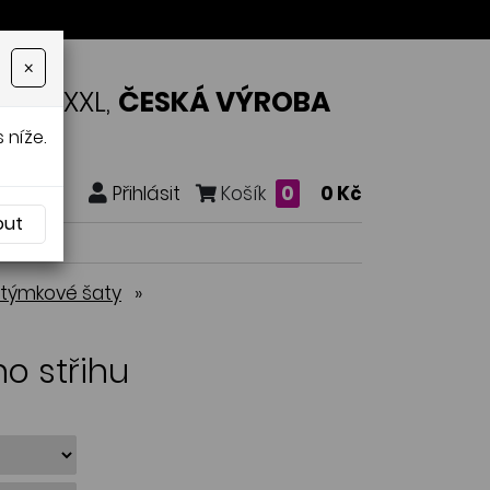
×
OSTI XXL,
ČESKÁ VÝROBA
 níže.
Přihlásit
Košík
0
0 Kč
out
stýmkové šaty
»
ho střihu