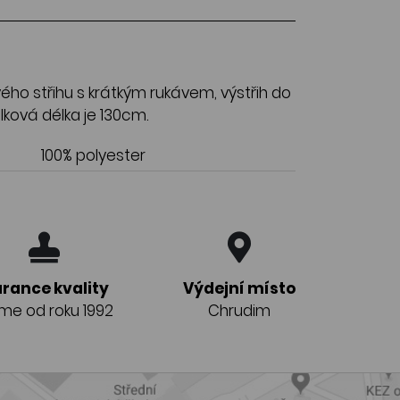
ého střihu s krátkým rukávem, výstřih do
lková délka je 130cm.
100% polyester
rance kvality
Výdejní místo
eme od roku 1992
Chrudim