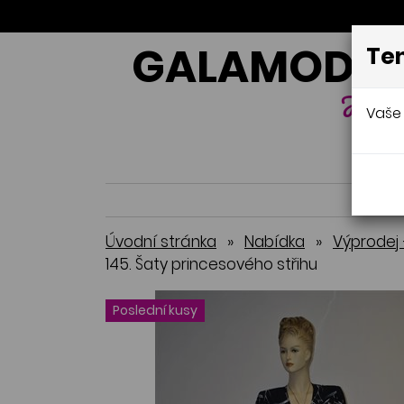
GALAMODA-
Ten
Jana 
Vaše 
Úvodní stránka
»
Nabídka
»
Výprodej 
145. Šaty princesového střihu
Poslední kusy