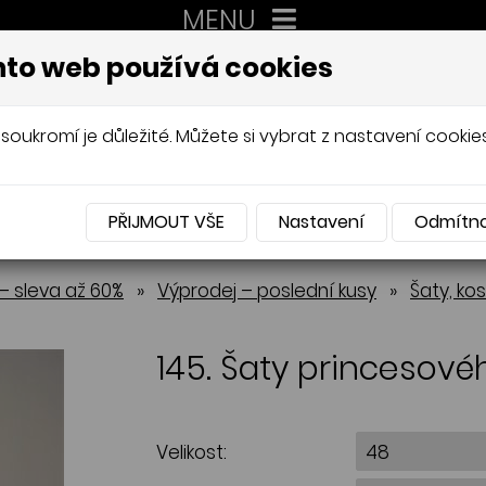
MENU
XXL
to web používá cookies
AUTORSKÉ ŠITÍ, DÁMSKÉ VELIK
Mládková
soukromí je důležité. Můžete si vybrat z nastavení cookies
PŘIJMOUT VŠE
Nastavení
Odmítn
NABÍDKA
– sleva až 60%
»
Výprodej – poslední kusy
»
Šaty, ko
145. Šaty princesové
Velikost: