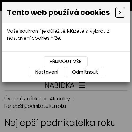
MENU
Tento web používá cookies
×
GALAMODA-XXL
Vaše soukromí je důležité. Můžete si vybrat z
Jana Mládková
nastavení cookies níže.
AUTORSKÉ ŠITÍ, DÁMSKÉ VELIKOSTI
XXL,
ČESKÁ VÝROBA
PŘIJMOUT VŠE
Přihlásit
Košík
0
0 Kč
Nastavení
Odmítnout
NABÍDKA
Úvodní stránka
»
Aktuality
»
Nejlepší podnikatelka roku
Nejlepší podnikatelka roku