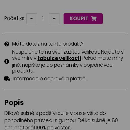
Počet ks:
-
+
KOUPIT
Máte dotaz na tento produkt?
Nespoléhejte na svoji zažitou velikost. Najděte si
své míry v
Pokud máte míry
tabulce velikostí
jiné, napište je do poznámky v objednávce
produktu.
.
Informace o dopravě a platbě
Popis
Dílová sukně s podšívkou je v pase všita do
pohodlného průvleku s gumou. Délka sukně je 80
cm, materiál 100% polyester.