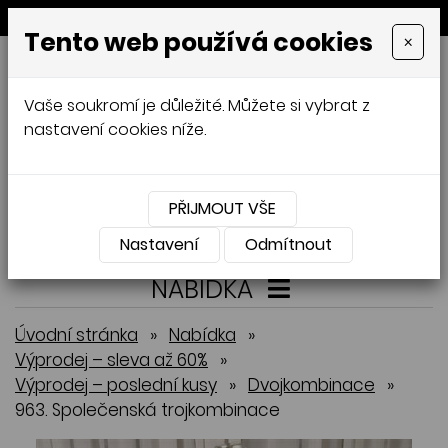
MENU
Tento web používá cookies
×
GALAMODA-XXL
Vaše soukromí je důležité. Můžete si vybrat z
Jana Mládková
nastavení cookies níže.
AUTORSKÉ ŠITÍ, DÁMSKÉ VELIKOSTI
XXL,
ČESKÁ VÝROBA
PŘIJMOUT VŠE
Přihlásit
Košík
0
0 Kč
Nastavení
Odmítnout
NABÍDKA
Úvodní stránka
»
Nabídka
»
Výprodej – sleva až 60%
»
Výprodej – poslední kusy
»
Dvojkombinace
»
963. Společenská trojkombinace