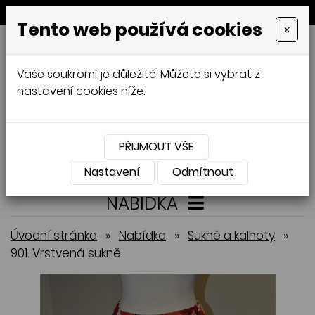
MENU
Tento web používá cookies
×
GALAMODA-XXL
Vaše soukromí je důležité. Můžete si vybrat z
Jana Mládková
nastavení cookies níže.
AUTORSKÉ ŠITÍ, DÁMSKÉ VELIKOSTI
XXL,
ČESKÁ VÝROBA
PŘIJMOUT VŠE
Přihlásit
Košík
0
0 Kč
Nastavení
Odmítnout
NABÍDKA
Úvodní stránka
»
Nabídka
»
Sukně a kalhoty
»
901. Vrstvená sukně