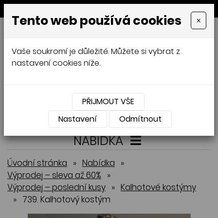
MENU
Tento web používá cookies
×
GALAMODA-XXL
Vaše soukromí je důležité. Můžete si vybrat z
Jana Mládková
nastavení cookies níže.
AUTORSKÉ ŠITÍ, DÁMSKÉ VELIKOSTI
XXL,
ČESKÁ VÝROBA
PŘIJMOUT VŠE
Přihlásit
Košík
0
0 Kč
Nastavení
Odmítnout
NABÍDKA
Úvodní stránka
»
Nabídka
»
Výprodej – sleva až 60%
»
Výprodej – poslední kusy
»
Kalhotové kostýmy
»
739. Kalhotový kostým