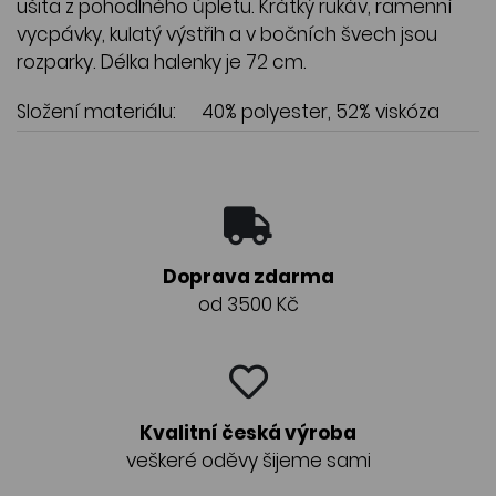
ušita z pohodlného úpletu. Krátký rukáv, ramenní
vycpávky, kulatý výstřih a v bočních švech jsou
rozparky. Délka halenky je 72 cm.
Složení materiálu:
40% polyester, 52% viskóza
Doprava zdarma
od 3500 Kč
Kvalitní česká výroba
veškeré oděvy šijeme sami