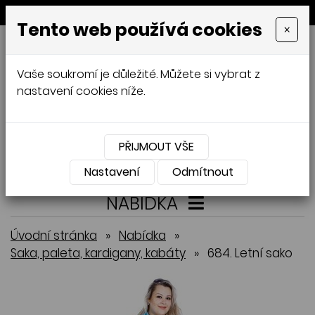
MENU
Tento web používá cookies
×
GALAMODA-XXL
Vaše soukromí je důležité. Můžete si vybrat z
Jana Mládková
nastavení cookies níže.
AUTORSKÉ ŠITÍ, DÁMSKÉ VELIKOSTI
XXL,
ČESKÁ VÝROBA
PŘIJMOUT VŠE
Přihlásit
Košík
0
0 Kč
Nastavení
Odmítnout
NABÍDKA
Úvodní stránka
»
Nabídka
»
Saka, paleta, kardigany, kabáty
»
684. Letní sako