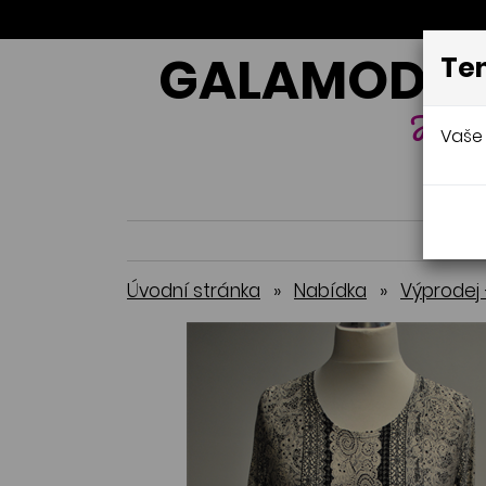
GALAMODA-
Ten
Jana 
Vaše 
Úvodní stránka
»
Nabídka
»
Výprodej 