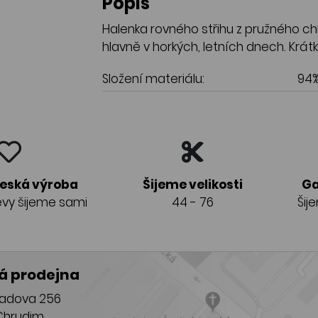
Popis
Halenka rovného střihu z pružného ch
hlavně v horkých, letních dnech. Krátký
Složení materiálu:
94%
česká výroba
Šijeme velikosti
Ga
vy šijeme sami
44 - 76
Šij
 prodejna
adova 256
Chrudim