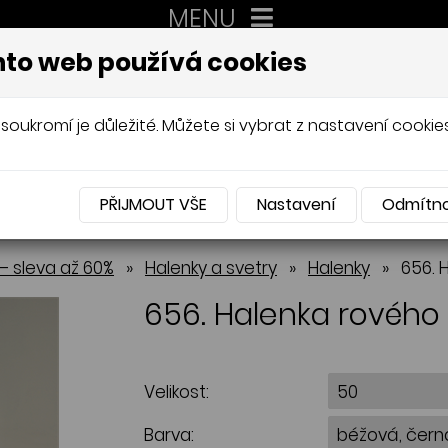
MENU
XXL
to web používá cookies
AUTORSKÉ ŠITÍ, DÁMSKÉ VELIK
Mládková
soukromí je důležité. Můžete si vybrat z nastavení cookies
PŘIJMOUT VŠE
Nastavení
Odmítn
NABÍDKA
– sleva až 60%
»
Halenky a svetry
»
Halenky
»
656. 
656. Halenka rového 
Velikost:
Barva: