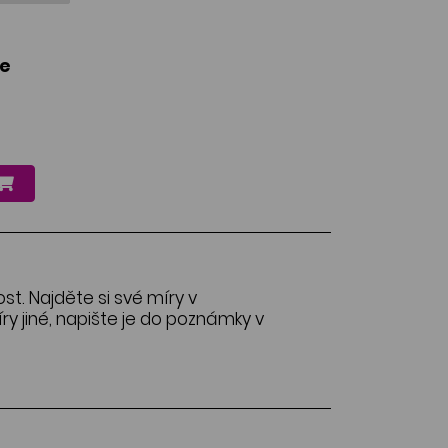
le
ost. Najděte si své míry v
y jiné, napište je do poznámky v