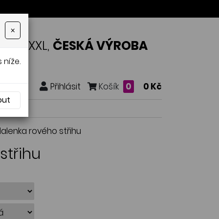
×
OSTI XXL,
ČESKÁ VÝROBA
 níže.
Přihlásit
Košík
0
0 Kč
out
Halenka rového střihu
střihu