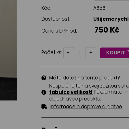
Kód:
A656
Dostupnost:
Ušijeme rych
750 Kč
Cena s DPH od:
Počet ks:
-
+
KOUPIT
Máte dotaz na tento produkt?
Nespoléhejte na svoji zažitou velik
Pokud máte mír
tabulce velikostí
objednávce produktu.
.
Informace o dopravě a platbě