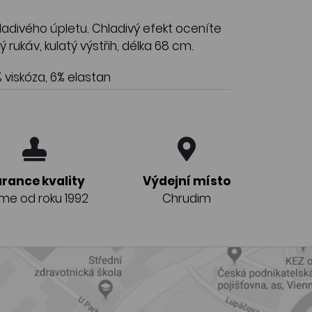
ladivého úpletu. Chladivý efekt oceníte
 rukáv, kulatý výstřih, délka 68 cm.
 viskóza, 6% elastan
rance kvality
Výdejní místo
eme od roku 1992
Chrudim