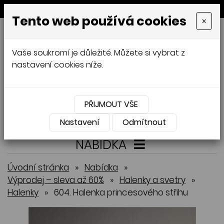
MENU
Tento web používá cookies
×
GALAMODA-XXL
Vaše soukromí je důležité. Můžete si vybrat z
Jana Mládková
nastavení cookies níže.
AUTORSKÉ ŠITÍ, DÁMSKÉ VELIKOSTI
XXL,
ČESKÁ VÝROBA
PŘIJMOUT VŠE
Přihlásit
Košík
0
0 Kč
Nastavení
Odmítnout
NABÍDKA
Úvodní stránka
»
Nabídka
»
Výprodej – sleva až 60%
»
Halenky a svetry
»
Halenky
»
604. Halenka princesového střihu