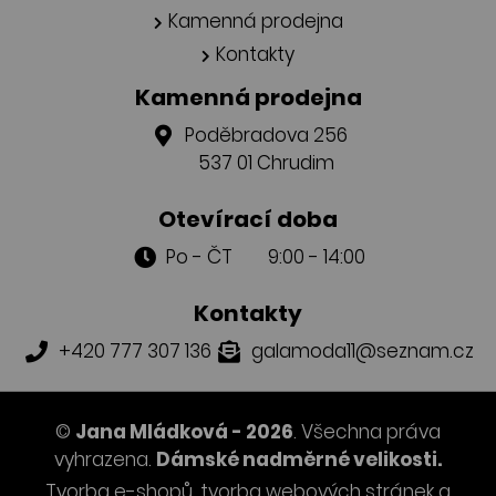
Kamenná prodejna
Kontakty
Kamenná prodejna
Poděbradova 256
537 01 Chrudim
Otevírací doba
Po - ČT 9:00 - 14:00
Kontakty
+420 777 307 136
galamoda11@seznam.cz
©
Jana Mládková - 2026
. Všechna práva
vyhrazena.
Dámské nadměrné velikosti.
Tvorba e-shopů
,
tvorba webových stránek
a