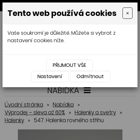
MENU
Tento web používá cookies
×
GALAMODA-XXL
Vaše soukromí je důležité. Můžete si vybrat z
Jana Mládková
nastavení cookies níže.
AUTORSKÉ ŠITÍ, DÁMSKÉ VELIKOSTI
XXL,
ČESKÁ VÝROBA
PŘIJMOUT VŠE
Přihlásit
Košík
0
0 Kč
Nastavení
Odmítnout
NABÍDKA
Úvodní stránka
»
Nabídka
»
Výprodej – sleva až 60%
»
Halenky a svetry
»
Halenky
»
547. Halenka rovného střihu