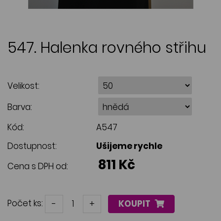
547. Halenka rovného střihu
Velikost:
Barva:
Kód:
A547
Dostupnost:
Ušijeme rychle
811 Kč
Cena s DPH od:
Počet ks:
-
+
KOUPIT