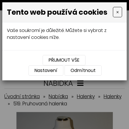
MENU
Tento web používá cookies
×
GALAMODA-XXL
Vaše soukromí je důležité. Můžete si vybrat z
Jana Mládková
nastavení cookies níže.
AUTORSKÉ ŠITÍ, DÁMSKÉ VELIKOSTI
XXL,
ČESKÁ VÝROBA
PŘIJMOUT VŠE
Přihlásit
Košík
0
0 Kč
Nastavení
Odmítnout
NABÍDKA
Úvodní stránka
»
Nabídka
»
Halenky
»
Halenky
»
519. Pruhovaná halenka