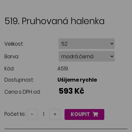
519. Pruhovaná halenka
Velikost:
Barva:
Kód:
A519
Dostupnost:
Ušijeme rychle
593 Kč
Cena s DPH od:
Počet ks:
-
+
KOUPIT