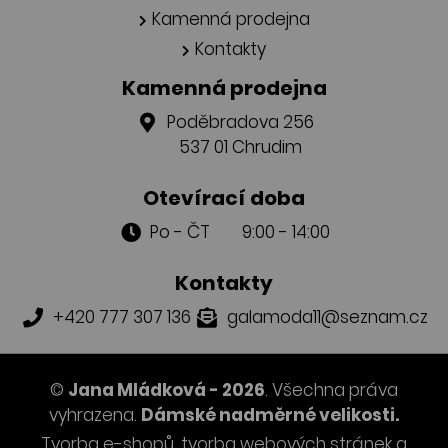
Kamenná prodejna
Kontakty
Kamenná prodejna
Poděbradova 256
537 01 Chrudim
Otevírací doba
Po - ČT 9:00 - 14:00
Kontakty
+420 777 307 136
galamoda11@seznam.cz
©
Jana Mládková - 2026
. Všechna práva
vyhrazena.
Dámské nadměrné velikosti.
Tvorba e-shopů
,
tvorba webových stránek
a