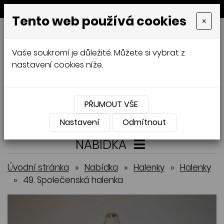
MENU
Tento web používá cookies
×
GALAMODA-XXL
Vaše soukromí je důležité. Můžete si vybrat z
Jana Mládková
nastavení cookies níže.
AUTORSKÉ ŠITÍ, DÁMSKÉ VELIKOSTI
XXL,
ČESKÁ VÝROBA
PŘIJMOUT VŠE
Přihlásit
Košík
0
0 Kč
Nastavení
Odmítnout
NABÍDKA
Úvodní stránka
»
Nabídka
»
Halenky
»
Halenky
»
49. Společenská halenka