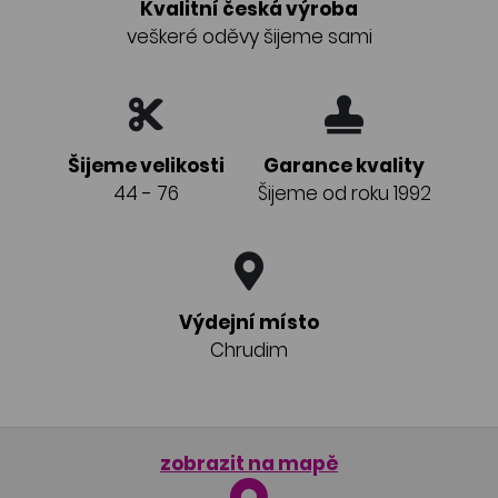
Kvalitní česká výroba
veškeré oděvy šijeme sami
Šijeme velikosti
Garance kvality
44 - 76
Šijeme od roku 1992
Výdejní místo
Chrudim
zobrazit na mapě