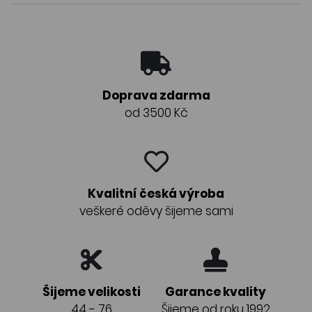
Doprava zdarma
od 3500 Kč
Kvalitní česká výroba
veškeré oděvy šijeme sami
Šijeme velikosti
Garance kvality
44 - 76
Šijeme od roku 1992