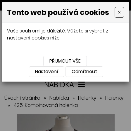
MENU
Tento web používá cookies
×
GALAMODA-XXL
Vaše soukromí je důležité. Můžete si vybrat z
Jana Mládková
nastavení cookies níže.
AUTORSKÉ ŠITÍ, DÁMSKÉ VELIKOSTI
XXL,
ČESKÁ VÝROBA
PŘIJMOUT VŠE
Přihlásit
Košík
0
0 Kč
Nastavení
Odmítnout
NABÍDKA
Úvodní stránka
»
Nabídka
»
Halenky
»
Halenky
»
435. Kombinovaná halenka