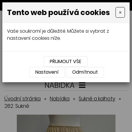
MENU
Tento web používá cookies
×
GALAMODA-XXL
Vaše soukromí je důležité. Můžete si vybrat z
Jana Mládková
nastavení cookies níže.
AUTORSKÉ ŠITÍ, DÁMSKÉ VELIKOSTI
XXL,
ČESKÁ VÝROBA
PŘIJMOUT VŠE
Přihlásit
Košík
0
0 Kč
Nastavení
Odmítnout
NABÍDKA
Úvodní stránka
»
Nabídka
»
Sukně a kalhoty
»
262. Sukně