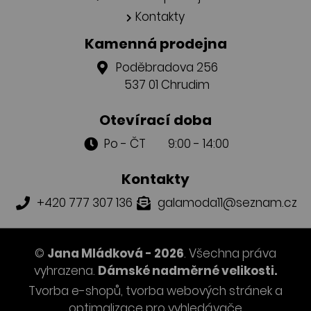
Kontakty
Kamenná prodejna
Poděbradova 256
537 01 Chrudim
Otevírací doba
Po - ČT 9:00 - 14:00
Kontakty
+420 777 307 136
galamoda11@seznam.cz
©
Jana Mládková - 2026
. Všechna práva
vyhrazena.
Dámské nadměrné velikosti.
Tvorba e-shopů
,
tvorba webových stránek
a
optimalizace pro vyhledávače