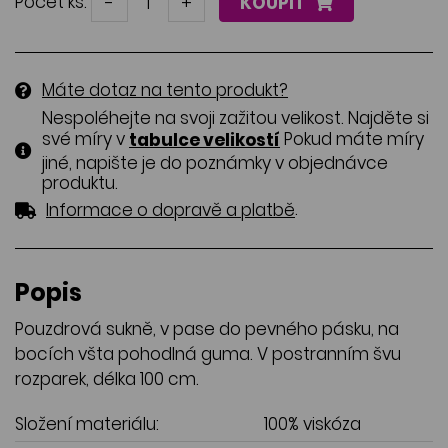
Počet ks:
-
+
KOUPIT
Máte dotaz na tento produkt?
Nespoléhejte na svoji zažitou velikost. Najděte si
své míry v
Pokud máte míry
tabulce velikostí
jiné, napište je do poznámky v objednávce
produktu.
.
Informace o dopravě a platbě
Popis
Pouzdrová sukně, v pase do pevného pásku, na
bocích všta pohodlná guma. V postranním švu
rozparek, délka 100 cm.
Složení materiálu:
100% viskóza