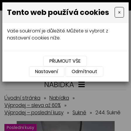
MENU
Tento web používá cookies
×
GALAMODA-XXL
Vaše soukromí je důležité. Můžete si vybrat z
Jana Mládková
nastavení cookies níže.
AUTORSKÉ ŠITÍ, DÁMSKÉ VELIKOSTI
XXL,
ČESKÁ VÝROBA
PŘIJMOUT VŠE
Přihlásit
Košík
0
0 Kč
Nastavení
Odmítnout
NABÍDKA
Úvodní stránka
»
Nabídka
»
Výprodej – sleva až 60%
»
Výprodej – poslední kusy
»
Sukně
»
244. Sukně
Poslední kusy