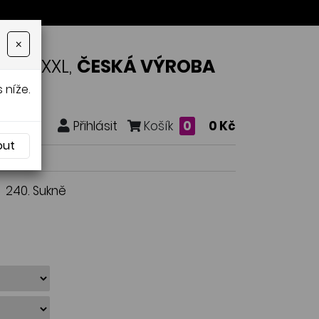
×
OSTI XXL,
ČESKÁ VÝROBA
 níže.
Přihlásit
Košík
0
0 Kč
out
240. Sukně