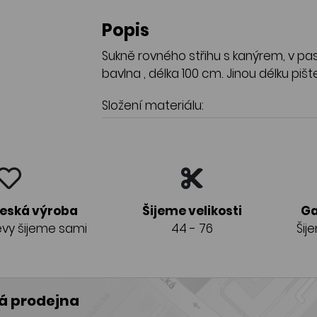
Popis
Sukně rovného střihu s kanýrem, v p
bavlna , délka 100 cm. Jinou délku pi
Složení materiálu:
česká výroba
Šijeme velikosti
Ga
vy šijeme sami
44 - 76
Šij
 prodejna