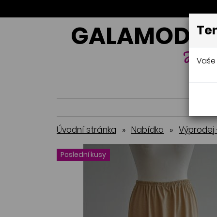
GALAMODA-
Ten
Jana 
Vaše 
Úvodní stránka
»
Nabídka
»
Výprodej 
Poslední kusy