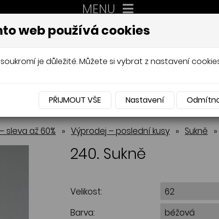
MENU
XXL
to web používá cookies
AUTORSKÉ ŠITÍ, DÁMSKÉ VELIK
Mládková
soukromí je důležité. Můžete si vybrat z nastavení cookies
PŘIJMOUT VŠE
Nastavení
Odmítn
NABÍDKA
– sleva až 60%
»
Výprodej – poslední kusy
»
Sukně
»
240. Sukně
Velikost:
Barva: