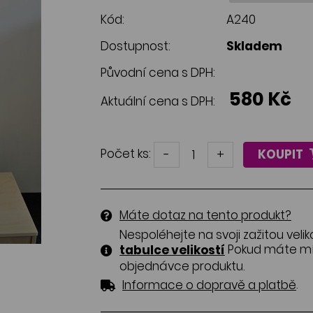
Kód:
A240
Dostupnost:
Skladem
Původní cena s DPH:
580 Kč
Aktuální cena s DPH:
Počet ks:
-
+
KOUPIT
Máte dotaz na tento produkt?
Nespoléhejte na svoji zažitou velik
Pokud máte mír
tabulce velikostí
objednávce produktu.
.
Informace o dopravě a platbě