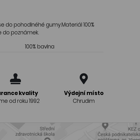
ase do pohodlnéhé gumy.Materiál 100%
šte do poznámek.
100% bavlna
rance kvality
Výdejní místo
eme od roku 1992
Chrudim