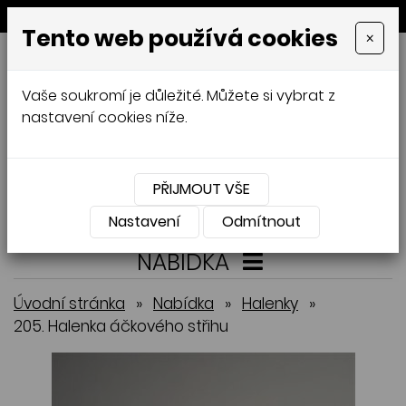
MENU
Tento web používá cookies
×
GALAMODA-XXL
Vaše soukromí je důležité. Můžete si vybrat z
Jana Mládková
nastavení cookies níže.
AUTORSKÉ ŠITÍ, DÁMSKÉ VELIKOSTI
XXL,
ČESKÁ VÝROBA
PŘIJMOUT VŠE
Přihlásit
Košík
0
0 Kč
Nastavení
Odmítnout
NABÍDKA
Úvodní stránka
»
Nabídka
»
Halenky
»
205. Halenka áčkového střihu