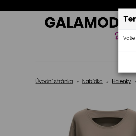
GALAMODA-
Ten
Jana 
Vaše 
Úvodní stránka
»
Nabídka
»
Halenky