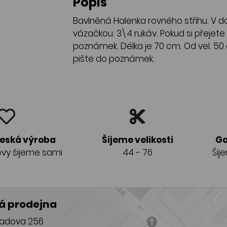
Popis
Bavlněná Halenka rovného střihu. V dol
vázačkou. 3\4 rukáv. Pokud si přejete
poznámek. Délka je 70 cm. Od vel. 50 
pište do poznámek.
česká výroba
Šijeme velikosti
Ga
vy šijeme sami
44 - 76
Šij
 prodejna
adova 256