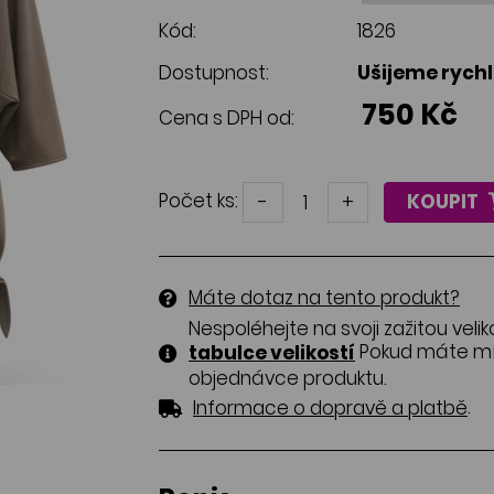
Kód:
1826
Dostupnost:
Ušijeme rych
750 Kč
Cena s DPH od:
Počet ks:
-
+
KOUPIT
Máte dotaz na tento produkt?
Nespoléhejte na svoji zažitou velik
Pokud máte mír
tabulce velikostí
objednávce produktu.
.
Informace o dopravě a platbě