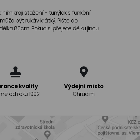
ním kraji stažení - tunýlek s funkční
 může být rukáv krátký. Pište do
délka 80cm. Pokud si přejete délku jinou
rance kvality
Výdejní místo
eme od roku 1992
Chrudim