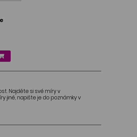
le
ost. Najděte si své míry v
y jiné, napište je do poznámky v