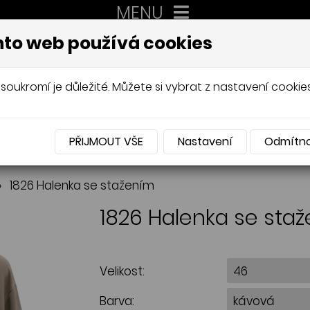
MENU
XXL
to web používá cookies
AUTORSKÉ ŠITÍ, DÁMSKÉ VELIK
Mládková
soukromí je důležité. Můžete si vybrat z nastavení cookies
PŘIJMOUT VŠE
Nastavení
Odmítn
NABÍDKA
»
1826 Halenka se stažením
1826 Halenka se sta
Velikost:
Barva: