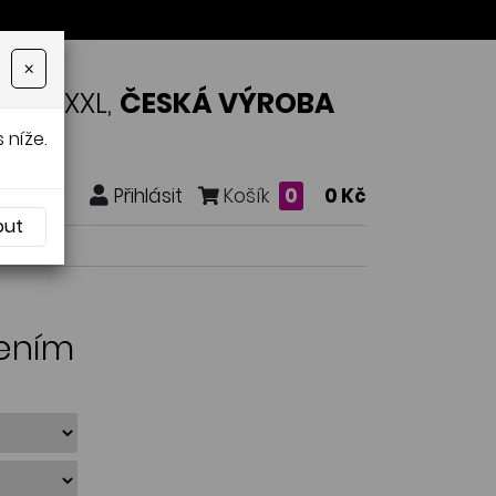
×
OSTI XXL,
ČESKÁ VÝROBA
 níže.
Přihlásit
Košík
0
0 Kč
out
žením