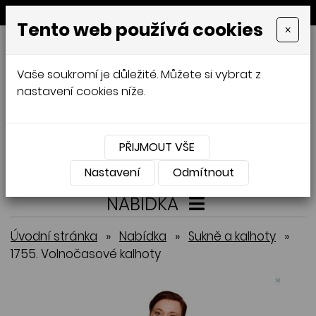
MENU
Tento web používá cookies
×
GALAMODA-XXL
Vaše soukromí je důležité. Můžete si vybrat z
Jana Mládková
nastavení cookies níže.
AUTORSKÉ ŠITÍ, DÁMSKÉ VELIKOSTI
XXL,
ČESKÁ VÝROBA
PŘIJMOUT VŠE
Přihlásit
Košík
0
0 Kč
Nastavení
Odmítnout
NABÍDKA
Úvodní stránka
»
Nabídka
»
Sukně a kalhoty
»
1755. Volnočasové kalhoty