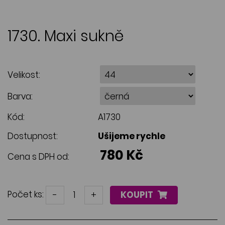
1730. Maxi sukně
Velikost:
Barva:
Kód:
A1730
Dostupnost:
Ušijeme rychle
780 Kč
Cena s DPH od:
Počet ks:
-
+
KOUPIT