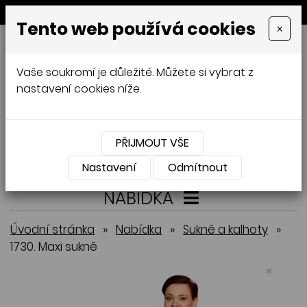
MENU
Tento web používá cookies
×
GALAMODA-XXL
Vaše soukromí je důležité. Můžete si vybrat z
Jana Mládková
nastavení cookies níže.
AUTORSKÉ ŠITÍ, DÁMSKÉ VELIKOSTI
XXL,
ČESKÁ VÝROBA
PŘIJMOUT VŠE
Přihlásit
Košík
0
0 Kč
Nastavení
Odmítnout
NABÍDKA
Úvodní stránka
»
Nabídka
»
Sukně a kalhoty
»
1730. Maxi sukně