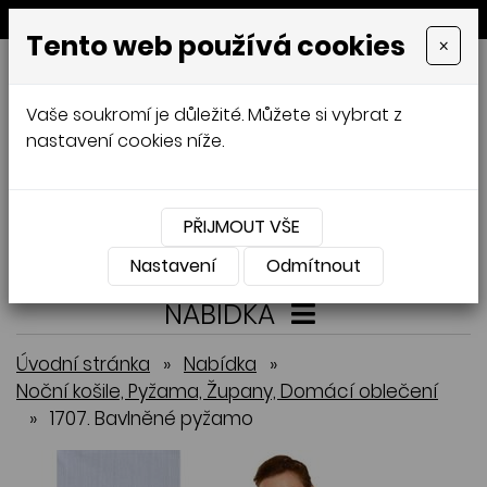
MENU
Tento web používá cookies
×
GALAMODA-XXL
Vaše soukromí je důležité. Můžete si vybrat z
Jana Mládková
nastavení cookies níže.
AUTORSKÉ ŠITÍ, DÁMSKÉ VELIKOSTI
XXL,
ČESKÁ VÝROBA
PŘIJMOUT VŠE
Přihlásit
Košík
0
0 Kč
Nastavení
Odmítnout
NABÍDKA
Úvodní stránka
»
Nabídka
»
Noční košile, Pyžama, Župany, Domácí oblečení
»
1707. Bavlněné pyžamo