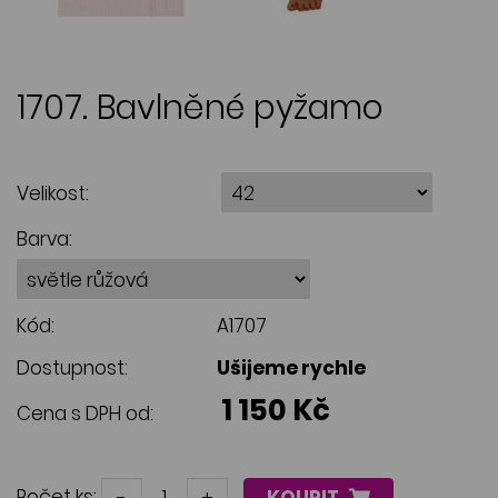
1707. Bavlněné pyžamo
Velikost:
Barva:
Kód:
A1707
Dostupnost:
Ušijeme rychle
1 150 Kč
Cena s DPH od:
Počet ks:
-
+
KOUPIT