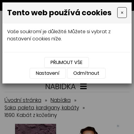
MENU
Tento web používá cookies
×
GALAMODA-XXL
Vaše soukromí je důležité. Můžete si vybrat z
Jana Mládková
nastavení cookies níže.
AUTORSKÉ ŠITÍ, DÁMSKÉ VELIKOSTI
XXL,
ČESKÁ VÝROBA
PŘIJMOUT VŠE
Přihlásit
Košík
0
0 Kč
Nastavení
Odmítnout
NABÍDKA
Úvodní stránka
»
Nabídka
»
Saka, paleta, kardigany, kabáty
»
1690. Kabát z kožešiny