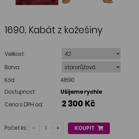
1690. Kabát z kožešiny
Velikost:
Barva:
Kód:
A1690
Dostupnost:
Ušijeme rychle
2 300 Kč
Cena s DPH od:
Počet ks:
-
+
KOUPIT