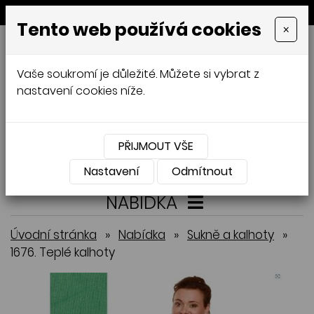
MENU
Tento web používá cookies
×
GALAMODA-XXL
Vaše soukromí je důležité. Můžete si vybrat z
Jana Mládková
nastavení cookies níže.
AUTORSKÉ ŠITÍ, DÁMSKÉ VELIKOSTI
XXL,
ČESKÁ VÝROBA
PŘIJMOUT VŠE
Přihlásit
Košík
0
0 Kč
Nastavení
Odmítnout
NABÍDKA
Úvodní stránka
»
Nabídka
»
Sukně a kalhoty
»
1676. Teplé kalhoty