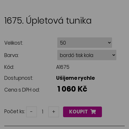
1675. Úpletová tunika
Velikost:
Barva:
Kód:
A1675
Dostupnost:
Ušijeme rychle
1 060 Kč
Cena s DPH od:
Počet ks:
-
+
KOUPIT