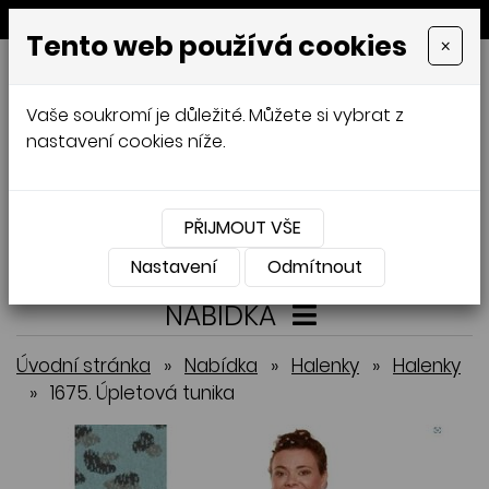
MENU
Tento web používá cookies
×
GALAMODA-XXL
Vaše soukromí je důležité. Můžete si vybrat z
Jana Mládková
nastavení cookies níže.
AUTORSKÉ ŠITÍ, DÁMSKÉ VELIKOSTI
XXL,
ČESKÁ VÝROBA
PŘIJMOUT VŠE
Přihlásit
Košík
0
0 Kč
Nastavení
Odmítnout
NABÍDKA
Úvodní stránka
»
Nabídka
»
Halenky
»
Halenky
»
1675. Úpletová tunika