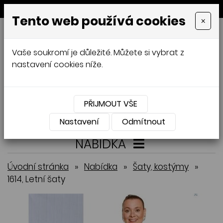
MENU
Tento web používá cookies
×
GALAMODA-XXL
Vaše soukromí je důležité. Můžete si vybrat z
Jana Mládková
nastavení cookies níže.
AUTORSKÉ ŠITÍ, DÁMSKÉ VELIKOSTI
XXL,
ČESKÁ VÝROBA
PŘIJMOUT VŠE
Přihlásit
Košík
0
0 Kč
Nastavení
Odmítnout
NABÍDKA
Úvodní stránka
»
Nabídka
»
Šaty, kostýmy
»
1614, Letní šaty