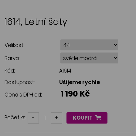
1614, Letní šaty
Velikost:
Barva:
Kód:
A1614
Dostupnost:
Ušijeme rychle
1 190 Kč
Cena s DPH od:
Počet ks:
-
+
KOUPIT