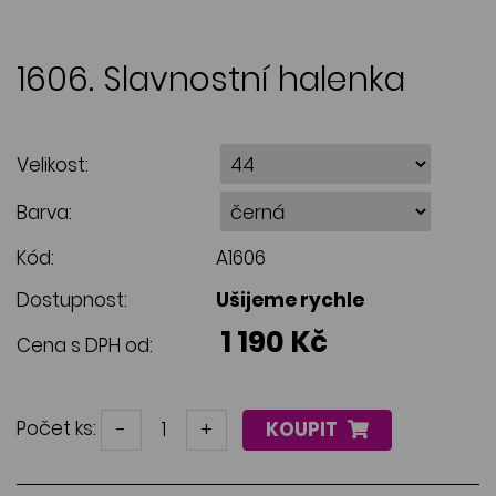
1606. Slavnostní halenka
Velikost:
Barva:
Kód:
A1606
Dostupnost:
Ušijeme rychle
1 190 Kč
Cena s DPH od:
Počet ks:
-
+
KOUPIT