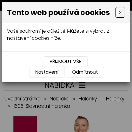
MENU
Tento web používá cookies
×
GALAMODA-XXL
Vaše soukromí je důležité. Můžete si vybrat z
Jana Mládková
nastavení cookies níže.
AUTORSKÉ ŠITÍ, DÁMSKÉ VELIKOSTI
XXL,
ČESKÁ VÝROBA
PŘIJMOUT VŠE
Přihlásit
Košík
0
0 Kč
Nastavení
Odmítnout
NABÍDKA
Úvodní stránka
»
Nabídka
»
Halenky
»
Halenky
»
1606. Slavnostní halenka