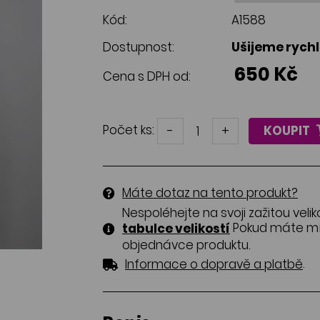
Kód:
A1588
Dostupnost:
Ušijeme rych
650 Kč
Cena s DPH od:
Počet ks:
-
+
KOUPIT
Máte dotaz na tento produkt?
Nespoléhejte na svoji zažitou velik
Pokud máte mír
tabulce velikostí
objednávce produktu.
.
Informace o dopravě a platbě