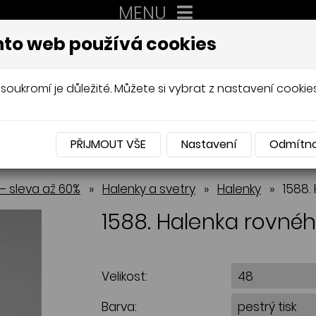
MENU
XXL
to web používá cookies
AUTORSKÉ ŠITÍ, DÁMSKÉ VELIK
Mládková
soukromí je důležité. Můžete si vybrat z nastavení cookies
PŘIJMOUT VŠE
Nastavení
Odmítn
NABÍDKA
– sleva až 60%
»
Halenky a svetry
»
Halenky
»
1588.
1588. Halenka rovnéh
Velikost:
Barva: