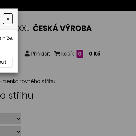
×
OSTI XXL,
ČESKÁ VÝROBA
 níže.
Přihlásit
Košík
0
0 Kč
out
 Halenka rovného střihu
o střihu