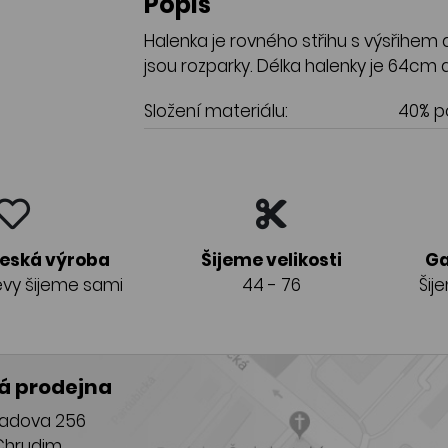
Popis
Halenka je rovného střihu s výsřihem
jsou rozparky. Délka halenky je 64cm a
Složení materiálu:
40% po
česká výroba
Šijeme velikosti
Ga
vy šijeme sami
44 - 76
Šij
 prodejna
adova 256
Chrudim