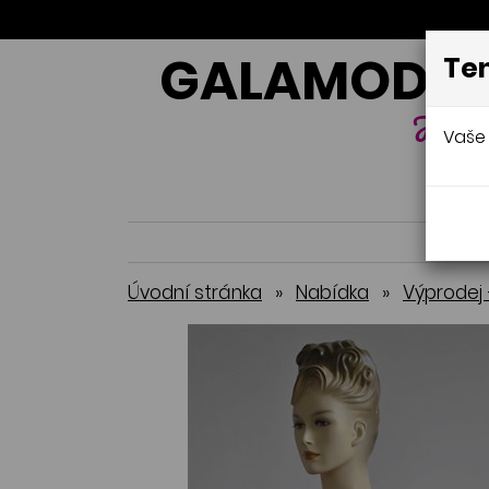
GALAMODA-
Ten
Jana 
Vaše 
Úvodní stránka
»
Nabídka
»
Výprodej 