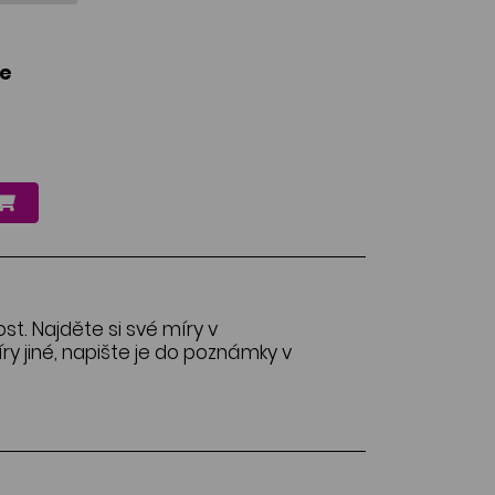
le
ost. Najděte si své míry v
y jiné, napište je do poznámky v