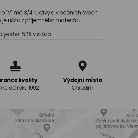
 do "V" má 3/4 rukávy a v bočních švech
 je ušita z příjemného materiálu.
lyester, 52% viskóza
rance kvality
Výdejní místo
eme od roku 1992
Chrudim