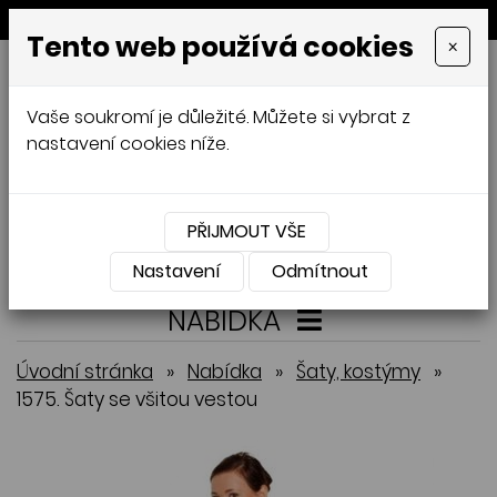
MENU
Tento web používá cookies
×
GALAMODA-XXL
Vaše soukromí je důležité. Můžete si vybrat z
Jana Mládková
nastavení cookies níže.
AUTORSKÉ ŠITÍ, DÁMSKÉ VELIKOSTI
XXL,
ČESKÁ VÝROBA
PŘIJMOUT VŠE
Přihlásit
Košík
0
0 Kč
Nastavení
Odmítnout
NABÍDKA
Úvodní stránka
»
Nabídka
»
Šaty, kostýmy
»
1575. Šaty se všitou vestou