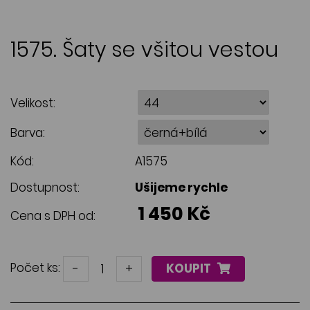
1575. Šaty se všitou vestou
Velikost:
Barva:
Kód:
A1575
Dostupnost:
Ušijeme rychle
1 450 Kč
Cena s DPH od:
Počet ks:
-
+
KOUPIT