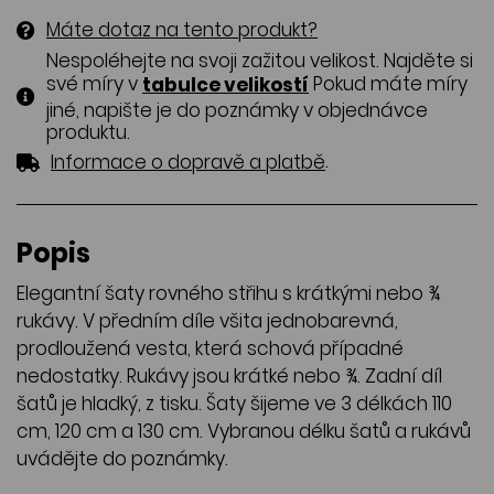
Máte dotaz na tento produkt?
Nespoléhejte na svoji zažitou velikost. Najděte si
své míry v
Pokud máte míry
tabulce velikostí
jiné, napište je do poznámky v objednávce
produktu.
.
Informace o dopravě a platbě
Popis
Elegantní šaty rovného střihu s krátkými nebo ¾
rukávy. V předním díle všita jednobarevná,
prodloužená vesta, která schová případné
nedostatky. Rukávy jsou krátké nebo ¾. Zadní díl
šatů je hladký, z tisku. Šaty šijeme ve 3 délkách 110
cm, 120 cm a 130 cm. Vybranou délku šatů a rukávů
uvádějte do poznámky.