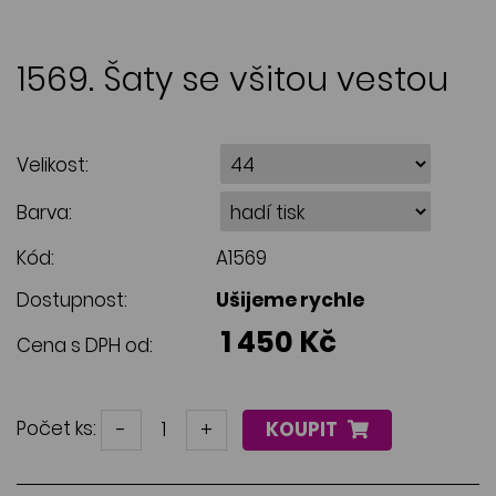
1569. Šaty se všitou vestou
Velikost:
Barva:
Kód:
A1569
Dostupnost:
Ušijeme rychle
1 450 Kč
Cena s DPH od:
Počet ks:
-
+
KOUPIT