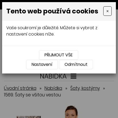
MENU
Tento web používá cookies
×
GALAMODA-XXL
Vaše soukromí je důležité. Můžete si vybrat z
Jana Mládková
nastavení cookies níže.
AUTORSKÉ ŠITÍ, DÁMSKÉ VELIKOSTI
XXL,
ČESKÁ VÝROBA
PŘIJMOUT VŠE
Přihlásit
Košík
0
0 Kč
Nastavení
Odmítnout
NABÍDKA
Úvodní stránka
»
Nabídka
»
Šaty, kostýmy
»
1569. Šaty se všitou vestou