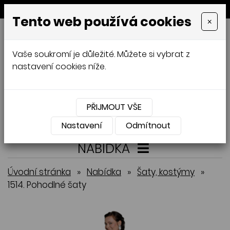
MENU
Tento web používá cookies
×
GALAMODA-XXL
Vaše soukromí je důležité. Můžete si vybrat z
Jana Mládková
nastavení cookies níže.
AUTORSKÉ ŠITÍ, DÁMSKÉ VELIKOSTI
XXL,
ČESKÁ VÝROBA
PŘIJMOUT VŠE
Přihlásit
Košík
0
0 Kč
Nastavení
Odmítnout
NABÍDKA
Úvodní stránka
»
Nabídka
»
Šaty, kostýmy
»
1514. Pohodlné šaty