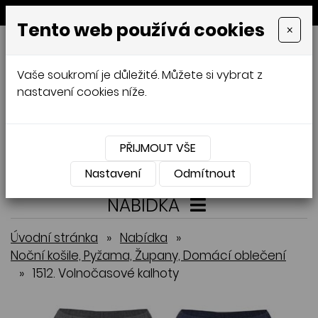
MENU
Tento web používá cookies
×
GALAMODA-XXL
Vaše soukromí je důležité. Můžete si vybrat z
Jana Mládková
nastavení cookies níže.
AUTORSKÉ ŠITÍ, DÁMSKÉ VELIKOSTI
XXL,
ČESKÁ VÝROBA
PŘIJMOUT VŠE
Přihlásit
Košík
0
0 Kč
Nastavení
Odmítnout
NABÍDKA
Úvodní stránka
»
Nabídka
»
Noční košile, Pyžama, Župany, Domácí oblečení
»
1512. Volnočasové kalhoty