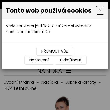
MENU
Tento web používá cookies
×
GALAMODA-XXL
Vaše soukromí je důležité. Můžete si vybrat z
Jana Mládková
nastavení cookies níže.
AUTORSKÉ ŠITÍ, DÁMSKÉ VELIKOSTI
XXL,
ČESKÁ VÝROBA
PŘIJMOUT VŠE
Přihlásit
Košík
0
0 Kč
Nastavení
Odmítnout
NABÍDKA
Úvodní stránka
»
Nabídka
»
Sukně a kalhoty
»
1474. Letní sukně