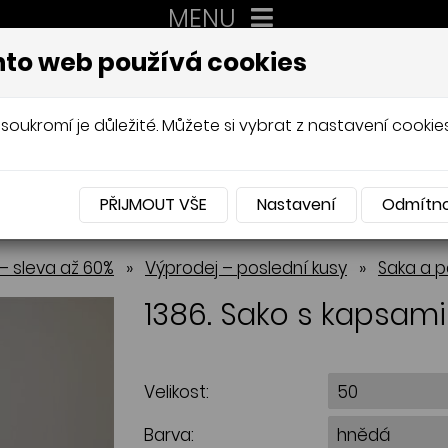
MENU
XXL
to web používá cookies
AUTORSKÉ ŠITÍ, DÁMSKÉ VELIK
Mládková
soukromí je důležité. Můžete si vybrat z nastavení cookies
PŘIJMOUT VŠE
Nastavení
Odmítn
NABÍDKA
– sleva až 60%
»
Výprodej – poslední kusy
»
Saka a p
1386. Sako s kapsami
Velikost:
Barva: