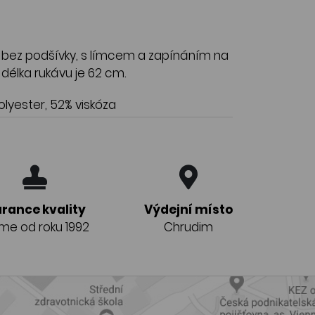
 bez podšívky, s límcem a zapínáním na
a délka rukávu je 62 cm.
lyester, 52% viskóza
rance kvality
Výdejní místo
eme od roku 1992
Chrudim