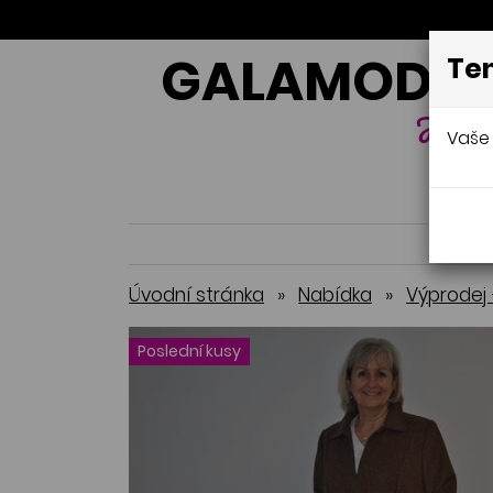
GALAMODA-
Ten
Jana 
Vaše 
Úvodní stránka
»
Nabídka
»
Výprodej 
Poslední kusy