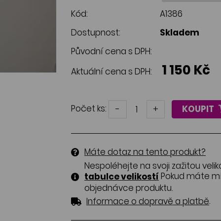
Kód:
A1386
Dostupnost:
Skladem
Původní cena s DPH:
1 150 Kč
Aktuální cena s DPH:
Počet ks:
-
+
KOUPIT
Máte dotaz na tento produkt?
Nespoléhejte na svoji zažitou velik
Pokud máte mír
tabulce velikostí
objednávce produktu.
.
Informace o dopravě a platbě