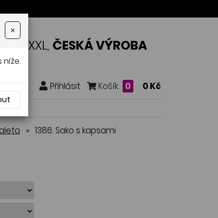
×
OSTI XXL,
ČESKÁ VÝROBA
 níže.
Přihlásit
Košík
0
0 Kč
out
aleta
»
1386. Sako s kapsami