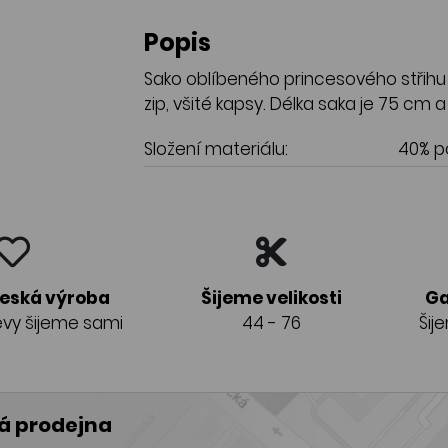
Popis
Sako oblíbeného princesového střihu
zip, všité kapsy. Délka saka je 75 cm 
Složení materiálu:
40% po
česká výroba
Šijeme velikosti
Ga
vy šijeme sami
44 - 76
Šij
 prodejna