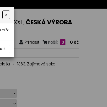
×
OSTI XXL,
ČESKÁ VÝROBA
 níže.
Přihlásit
Košík
0
0 Kč
out
aleta
»
1363. Zajímavé sako