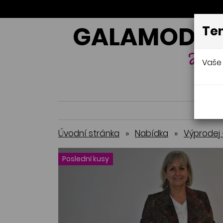
GALAMODA-
Ten
Jana 
Vaše 
Úvodní stránka
»
Nabídka
»
Výprodej 
Poslední kusy