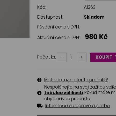
Kód:
A1363
Dostupnost:
Skladem
Původní cena s DPH:
980 Kč
Aktuální cena s DPH:
Počet ks:
-
+
KOUPIT
Máte dotaz na tento produkt?
Nespoléhejte na svoji zažitou velik
Pokud máte mír
tabulce velikostí
objednávce produktu.
.
Informace o dopravě a platbě