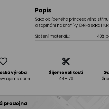
Popis
Sako oblíbeného princesového střihu 
a zapínání na knoflíky. Délka saka i ru
Složení materiálu:
40% po
česká výroba
Šijeme velikosti
Ga
vy šijeme sami
44 - 76
Šij
 prodejna