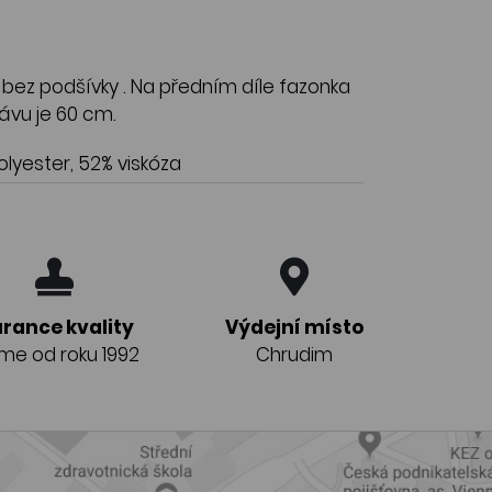
bez podšívky . Na předním díle fazonka
kávu je 60 cm.
lyester, 52% viskóza
rance kvality
Výdejní místo
eme od roku 1992
Chrudim