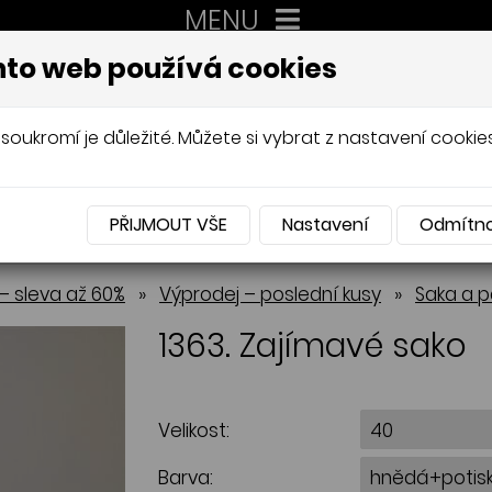
MENU
XXL
to web používá cookies
AUTORSKÉ ŠITÍ, DÁMSKÉ VELIK
Mládková
soukromí je důležité. Můžete si vybrat z nastavení cookies
PŘIJMOUT VŠE
Nastavení
Odmítn
NABÍDKA
– sleva až 60%
»
Výprodej – poslední kusy
»
Saka a p
1363. Zajímavé sako
Velikost:
Barva: