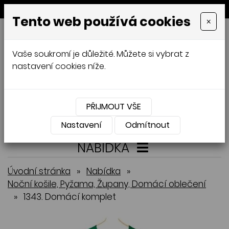
MENU
Tento web používá cookies
×
GALAMODA-XXL
Vaše soukromí je důležité. Můžete si vybrat z
Jana Mládková
nastavení cookies níže.
AUTORSKÉ ŠITÍ, DÁMSKÉ VELIKOSTI
XXL,
ČESKÁ VÝROBA
PŘIJMOUT VŠE
Přihlásit
Košík
0
0 Kč
Nastavení
Odmítnout
NABÍDKA
Úvodní stránka
»
Nabídka
»
Noční košile, Pyžama, Župany, Domácí oblečení
»
1343. Domácí komplet